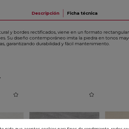
Descripción
Ficha técnica
ural y bordes rectificados, viene en un formato rectangul
ales. Su diseño contemporáneo imita la piedra en tonos ma
as, garantizando durabilidad y fácil mantenimiento.
r
favorite
favorite
te pide que aceptes cookies para fines de rendimiento, redes soc