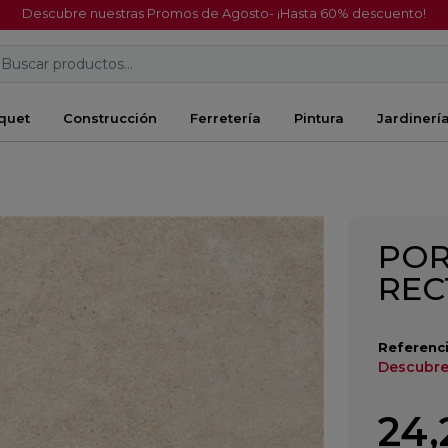
Descubre nuestras Promos de Agosto- ¡Hasta 60% descuento!
Buscar productos...
quet
Construcción
Ferretería
Pintura
Jardinerí
POR
REC
Referenci
Descubre
24,