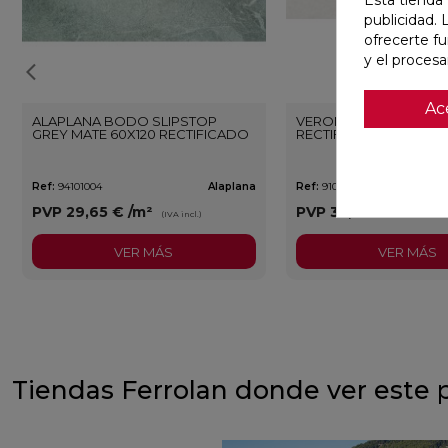
publicidad. 
ofrecerte f
y el proces
Ac
ALAPLANA BODO SLIPSTOP
VERONA WHITE MATE 3
GREY MATE 60X120 RECTIFICADO
RECTIFICADO
Ref:
94101004
Alaplana
Ref:
91080375
PVP
29,65 €
/m²
PVP
35,36 €
/m²
(IVA incl.)
(IVA i
VER MÁS
VER MÁS
Tiendas Ferrolan donde ver este 