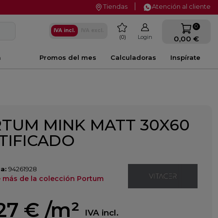
Tiendas
Atención al cliente
favorite
0
IVA incl.
IVA excl.
0
Login
0,00 €
a
Promos del mes
Calculadoras
Inspírate
TUM MINK MATT 30X60
TIFICADO
a:
94261928
 más de la colección Portum
27 €
/m²
IVA incl.