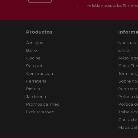
He leído y acepto los
Términos
Productos
Informa
Azulejos
Nuestras 
Baño
Envío
Cocina
Aviso lega
Parquet
Canal Éti
Construcción
Términos 
Ferretería
Sobre no
Pintura
Pago seg
Jardinería
Política 
Promos del mes
Política 
Exclusiva Web
Trabaja c
Contacte
Mapa del 