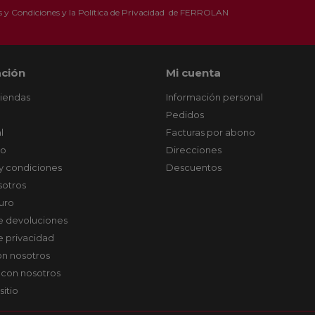
 y Condiciones
y la
Política de Privacidad
de FERROLAN
ción
Mi cuenta
tiendas
Información personal
Pedidos
l
Facturas por abono
co
Direcciones
y condiciones
Descuentos
sotros
uro
de devoluciones
de privacidad
on nosotros
 con nosotros
sitio