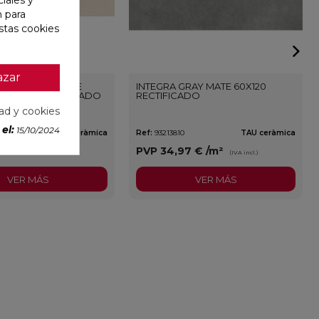
n para
stas cookies
azar
ONE WALL WHITE
INTEGRA GRAY MATE 60X120
3,3X100 RECTIFICADO
RECTIFICADO
dad y cookies
el:
15/10/2024
TAU ceràmica
Ref:
93213810
TAU ceràmica
3 €
/m²
PVP
34,97 €
/m²
(IVA incl.)
(IVA incl.)
VER MÁS
VER MÁS