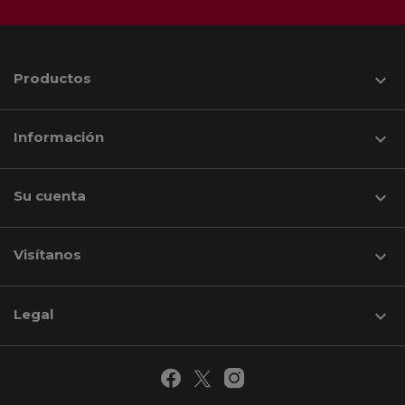
Productos

Información

Su cuenta

Visítanos
keyboard_arrow_down
Legal
