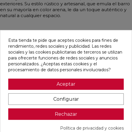
exteriores. Su estilo rústico y artesanal, que emula el barro
en su mayoría en color arena, le da un toque auténtico y
natural a cualquier espacio.
Esta tienda te pide que aceptes cookies para fines de
Pensamos que te puede interesar
rendimiento, redes sociales y publicidad. Las redes
sociales y las cookies publicitarias de terceros se utilizan
para ofrecerte funciones de redes sociales y anuncios
favorite
favorite
favorite
favorite
personalizados. ¿Aceptas estas cookies y el
procesamiento de datos personales involucrados?
Aceptar
CUERO
GRECOGRES
GRECOGRES
PELDAÑO
MATE
BASE
BASE
FIORENTINO
33,3X33,3
NATURAL
NATURAL
GRECOGRES
24,6X24,6
31,4X31,4
NATURAL
Configurar
30,5X31,4
Ref:
STN
Ref:
GrecoGres
Ref:
GrecoGres
Ref:
GrecoGr
77654051
93300100
93300200
93300800
Rechazar
PVP
PVP
PVP
PVP
13,92 €
18,03 €
21,86 €
8,99 €
Política de privacidad y cookies
/m²
/m²
/m²
/Pieza
(IVA
(IVA
(IVA