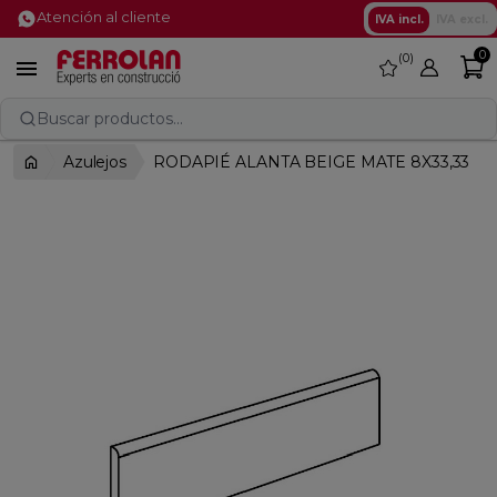
Atención al cliente
IVA incl.
IVA excl.
0
0
favorite

Buscar productos...
Azulejos
RODAPIÉ ALANTA BEIGE MATE 8X33,33