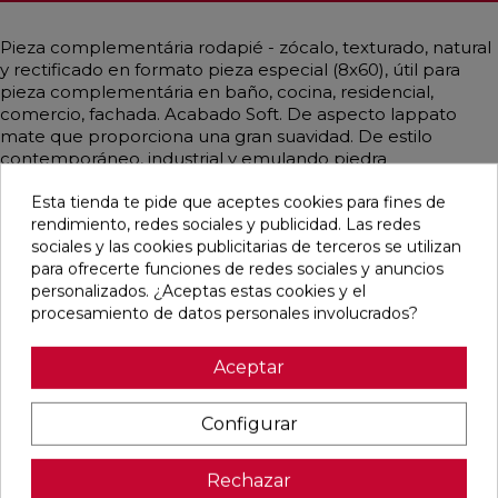
Pieza complementária rodapié - zócalo, texturado, natural
y rectificado en formato pieza especial (8x60), útil para
pieza complementária en baño, cocina, residencial,
comercio, fachada. Acabado Soft. De aspecto lappato
mate que proporciona una gran suavidad. De estilo
contemporáneo, industrial y emulando piedra
mayoritariamente en color beige.
Esta tienda te pide que aceptes cookies para fines de
rendimiento, redes sociales y publicidad. Las redes
sociales y las cookies publicitarias de terceros se utilizan
para ofrecerte funciones de redes sociales y anuncios
Pensamos que te puede interesar
personalizados. ¿Aceptas estas cookies y el
procesamiento de datos personales involucrados?
favorite
favorite
favorite
favorite
Aceptar
Configurar
ALAPLANA
VERONA
KAWAII GREY
PALOMASTONE
BODO
WHITE MATE
MATE
WALL WHITE
SLIPSTOP
31,6X100
31,6X100
NATURAL
Rechazar
GREY MATE
RECTIFICADO
RECTIFICADO
33,3X100