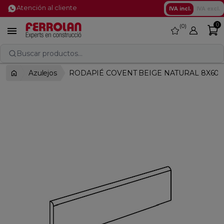
Atención al cliente
IVA incl.
IVA excl.
0
0
favorite

Buscar productos...
Azulejos
RODAPIÉ COVENT BEIGE NATURAL 8X60 