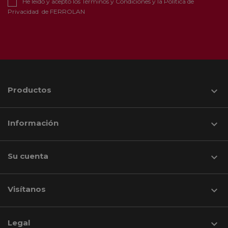
He leído y acepto los
Términos y Condiciones
y la
Política de
Privacidad
de FERROLAN
Productos

Información

Su cuenta

Visítanos
keyboard_arrow_down
Legal
