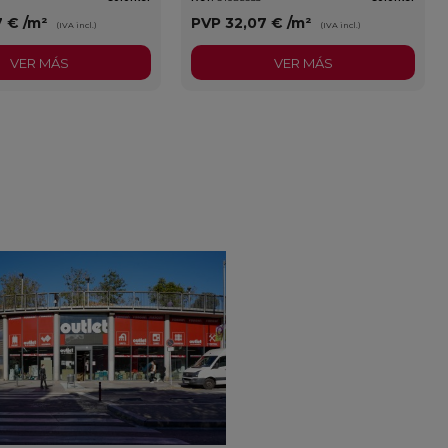
7 €
/m²
PVP
32,07 €
/m²
(IVA incl.)
(IVA incl.)
VER MÁS
VER MÁS