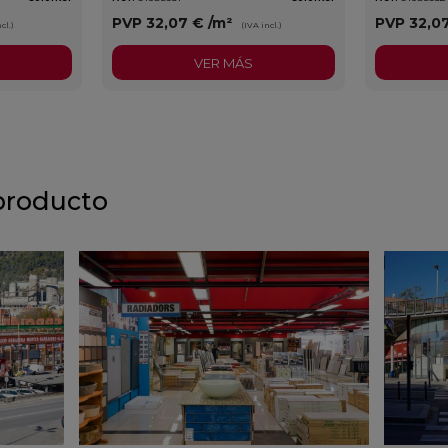
PVP
32,07 €
/m²
PVP
32,0
cl.)
(IVA incl.)
VER MÁS
producto