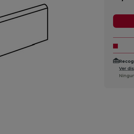
Recogi
Ver di
Ningun