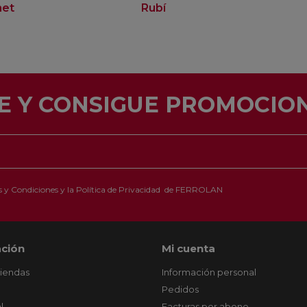
net
Rubí
E Y CONSIGUE PROMOCION
 y Condiciones
y la
Política de Privacidad
de FERROLAN
ción
Mi cuenta
tiendas
Información personal
Pedidos
l
Facturas por abono