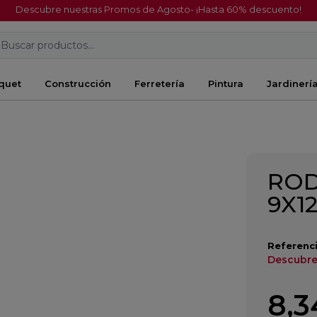
Descubre nuestras Promos de Agosto- ¡Hasta 60% descuento!
Buscar productos...
quet
Construcción
Ferretería
Pintura
Jardinerí
ROD
9X1
Referenci
Descubre
8,