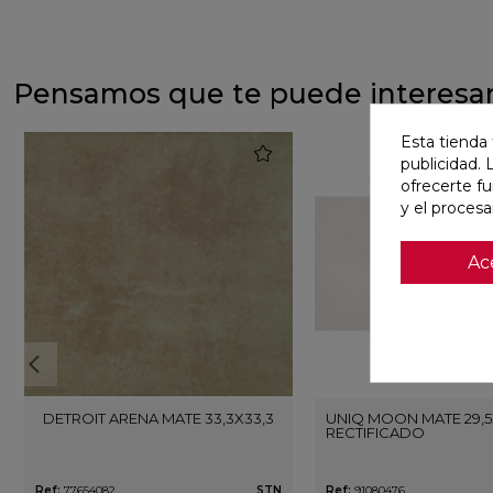
Pensamos que te puede interesa
Esta tienda 
favorite
publicidad. 
ofrecerte f
y el proces
Ac
DETROIT ARENA MATE 33,3X33,3
UNIQ MOON MATE 29,5
RECTIFICADO
Ref:
77654082
STN
Ref:
91080476