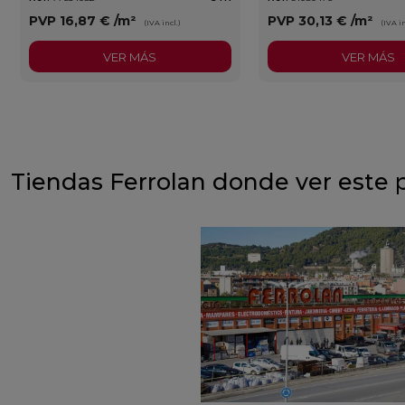
PVP
16,87 €
/m²
PVP
30,13 €
/m²
(IVA incl.)
(IVA in
VER MÁS
VER MÁS
Tiendas Ferrolan donde ver este 