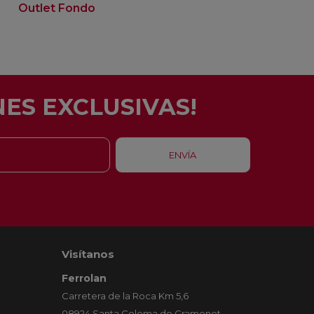
Outlet Fondo
ES EXCLUSIVAS!
Visítanos
Ferrolan
Carretera de la Roca Km 5,6
08924 Santa Coloma de Gramenet