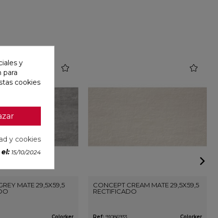
iales y
favorite
favorite
n para
stas cookies
azar
dad y cookies
el:
15/10/2024
REY MATE 29,5X59,5
CONCEPT CREAM MATE 29,5X59,5
ADO
RECTIFICADO
Colorker
Ref:
91086933
Colorker