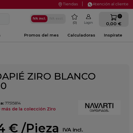
Tiendas
Atención al cliente
favorite
0
IVA incl.
IVA excl.
0
Login
0,00 €
a
Promos del mes
Calculadoras
Inspírate
APIÉ ZIRO BLANCO
20
a:
77515814
 más de la colección Ziro
34 €
/Pieza
IVA incl.