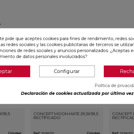
r
te pide que aceptes cookies para fines de rendimiento, redes soc
favorite
favorite
Las redes sociales y las cookies publicitarias de terceros se utiliza
unciones de redes sociales y anuncios personalizados. ¿Aceptas e
amiento de datos personales involucrados?
eptar
Configurar
Rech
Política de privaci
Declaración de cookies actualizada por última vez 
X59,5
CONCEPT MOON MATE 29,5X59,5
CONCEPT G
RECTIFICADO
RECTIFIC
Colorker
Ref:
91086931
Colorker
Ref:
91086932