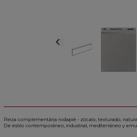
arrow_back_ios
Pieza complementária rodapié - zócalo, texturado, natural
De estilo contemporáneo, industrial, mediterráneo y em