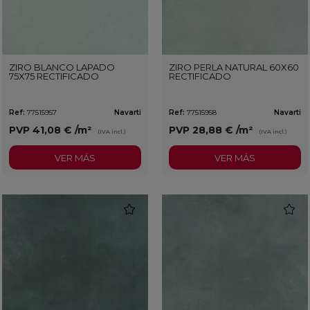
ZIRO BLANCO LAPADO
ZIRO PERLA NATURAL 60X60
75X75 RECTIFICADO
RECTIFICADO
Ref:
77515957
Navarti
Ref:
77515958
Navarti
PVP
41,08 €
/m²
PVP
28,88 €
/m²
(IVA incl.)
(IVA incl.)
VER MÁS
VER MÁS
favorite
favorit