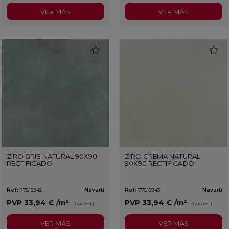
VER MÁS
VER MÁS
favorite
favorit
ZIRO GRIS NATURAL 90X90
ZIRO CREMA NATURAL
RECTIFICADO
90X90 RECTIFICADO
Ref:
77515942
Navarti
Ref:
77515943
Navarti
PVP
33,94 €
/m²
PVP
33,94 €
/m²
(IVA incl.)
(IVA incl.)
VER MÁS
VER MÁS