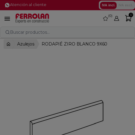
Atención al cliente
IVA incl.
IVA excl.
0
0
favorite

Buscar productos...
Azulejos
RODAPIÉ ZIRO BLANCO 9X60