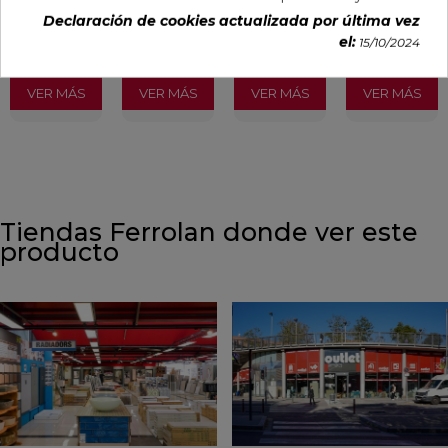
16,87 €
30,13 €
32,07 €
32,07 €
Declaración de cookies actualizada por última vez
/m²
/m²
/m²
/m²
(IVA
(IVA
(IVA
(IVA
el:
15/10/2024
incl.)
incl.)
incl.)
incl.)
VER MÁS
VER MÁS
VER MÁS
VER MÁS
Tiendas Ferrolan donde ver este
producto