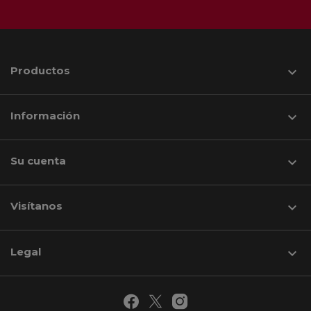
Productos

Información

Su cuenta

Visítanos
keyboard_arrow_down
Legal
