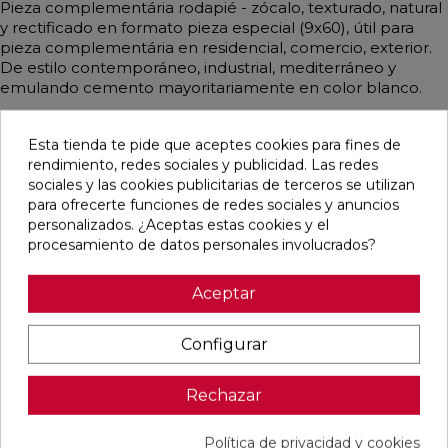
Pieza complementária rodapié - zócalo, texturado, natural
y rectificado en formato pieza especial (9x60), útil para
pieza complementária en residencial, comercio, exterior.
De estilo contemporáneo, industrial, mediterráneo y
emulando cemento mayoritariamente en color blanco.
Esta tienda te pide que aceptes cookies para fines de
rendimiento, redes sociales y publicidad. Las redes
Pensamos que te puede interesar
sociales y las cookies publicitarias de terceros se utilizan
para ofrecerte funciones de redes sociales y anuncios
personalizados. ¿Aceptas estas cookies y el
favorite
favorite
favorite
favorite
procesamiento de datos personales involucrados?
Aceptar
DETROIT
UNIQ MOON
CONCEPT
CONCEPT
ARENA
MATE
MOON MATE
GREY MATE
Configurar
MATE
29,5X59,5
29,5X59,5
29,5X59,5
33,3X33,3
RECTIFICADO
RECTIFICADO
RECTIFICADO
Rechazar
Ref:
STN
Ref:
Colorker
Ref:
Colorker
Ref:
Colorker
77654082
91080476
91086931
91086932
PVP
PVP
PVP
PVP
Política de privacidad y cookies