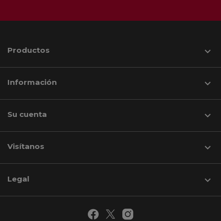
Productos

Información

Su cuenta

Visítanos
keyboard_arrow_down
Legal
