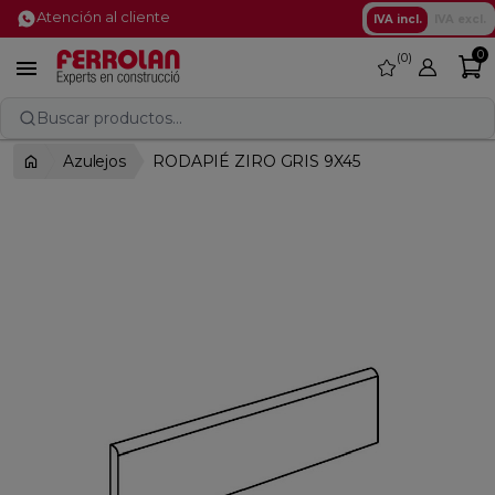
Atención al cliente
IVA incl.
IVA excl.
0
0
favorite

Buscar productos...
Azulejos
RODAPIÉ ZIRO GRIS 9X45