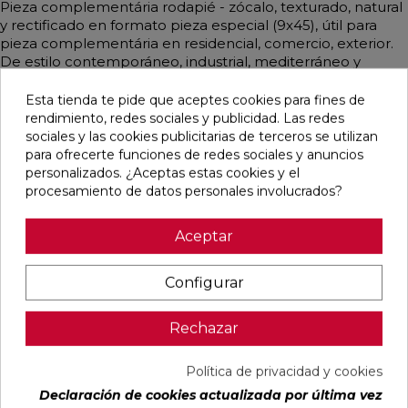
Pieza complementária rodapié - zócalo, texturado, natural
y rectificado en formato pieza especial (9x45), útil para
pieza complementária en residencial, comercio, exterior.
De estilo contemporáneo, industrial, mediterráneo y
emulando cemento mayoritariamente en color gris perla.
Esta tienda te pide que aceptes cookies para fines de
rendimiento, redes sociales y publicidad. Las redes
sociales y las cookies publicitarias de terceros se utilizan
para ofrecerte funciones de redes sociales y anuncios
Pensamos que te puede interesar
personalizados. ¿Aceptas estas cookies y el
procesamiento de datos personales involucrados?
favorite
favorite
favorite
favorite
Aceptar
Configurar
DETROIT
UNIQ MOON
CONCEPT
CONCEPT
ARENA
MATE
MOON MATE
GREY MATE
MATE
29,5X59,5
29,5X59,5
29,5X59,5
Rechazar
33,3X33,3
RECTIFICADO
RECTIFICADO
RECTIFICADO
Ref:
STN
Ref:
Colorker
Ref:
Colorker
Ref:
Colorker
Política de privacidad y cookies
77654082
91080476
91086931
91086932
Declaración de cookies actualizada por última vez
PVP
PVP
PVP
PVP