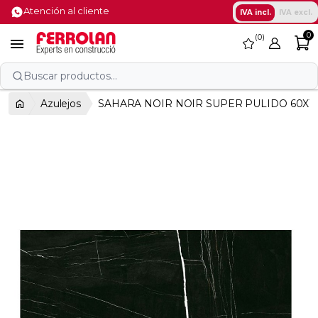
Atención al cliente
IVA incl.
IVA excl.
0
0
favorite

Buscar productos...
Azulejos
SAHARA NOIR NOIR SUPER PULIDO 60X1