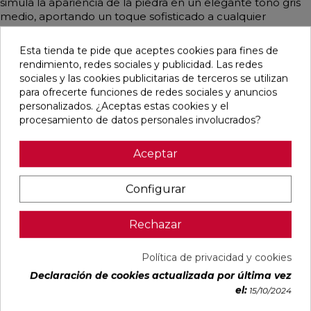
simula la apariencia de la piedra en un elegante tono gris
medio, aportando un toque sofisticado a cualquier
ambiente.
Esta tienda te pide que aceptes cookies para fines de
rendimiento, redes sociales y publicidad. Las redes
sociales y las cookies publicitarias de terceros se utilizan
para ofrecerte funciones de redes sociales y anuncios
Pensamos que te puede interesar
personalizados. ¿Aceptas estas cookies y el
procesamiento de datos personales involucrados?
favorite
favorite
favorite
favorite
Aceptar
Configurar
ALAPLANA
VERONA
KAWAII GREY
PALOMASTONE
BODO
WHITE MATE
MATE
WALL WHITE
SLIPSTOP
31,6X100
31,6X100
NATURAL
Rechazar
GREY MATE
RECTIFICADO
RECTIFICADO
33,3X100
60X120
RECTIFICADO
RECTIFICADO
Ref:
Alaplana
Ref:
Colorker
Ref:
Colorker
Ref:
TAU
Política de privacidad y cookies
94101004
91080375
91080491
91118501
ceràmica
PVP
PVP
PVP
PVP
Declaración de cookies actualizada por última vez
29,65 €
35,36 €
34,49 €
30,13 €
el:
15/10/2024
/m²
/m²
/m²
/m²
(IVA
(IVA
(IVA
(IVA