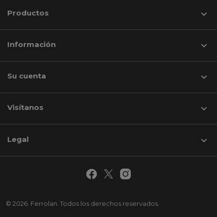
Productos

Información

Su cuenta

Visítanos
keyboard_arrow_down
Legal

© 2026. Ferrolan. Todos los derechos reservados.