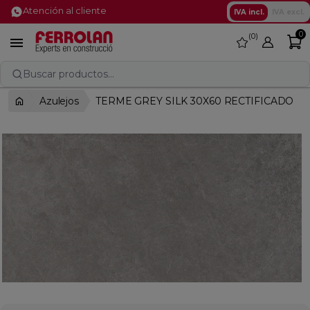
Atención al cliente
IVA incl.
IVA excl.
0
0
favorite

Buscar productos...
Azulejos
TERME GREY SILK 30X60 RECTIFICADO