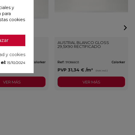
iales y
n para
stas cookies
azar
BLANCO GLOSS
AUSTRAL BLANCO GLOSS
29,5X90 RECTIFICADO
dad y cookies
el:
Colorker
Ref:
91086603
Colorker
15/10/2024
9 €
/m²
PVP
31,34 €
/m²
(IVA incl.)
(IVA incl.)
VER MÁS
VER MÁS