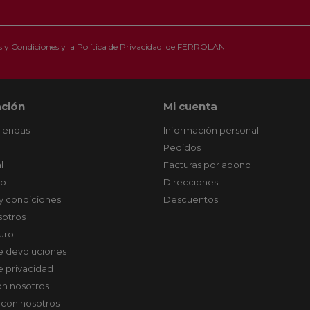
 y Condiciones
y la
Política de Privacidad
de FERROLAN
ción
Mi cuenta
tiendas
Información personal
Pedidos
l
Facturas por abono
co
Direcciones
y condiciones
Descuentos
sotros
uro
de devoluciones
de privacidad
on nosotros
 con nosotros