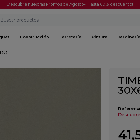
Descubre nuestras Promos de Agosto- ¡Hasta 60% descuento!
Buscar productos...
quet
Construcción
Ferretería
Pintura
Jardinerí
ADO
TIM
30X
Referenci
Descubre
41,