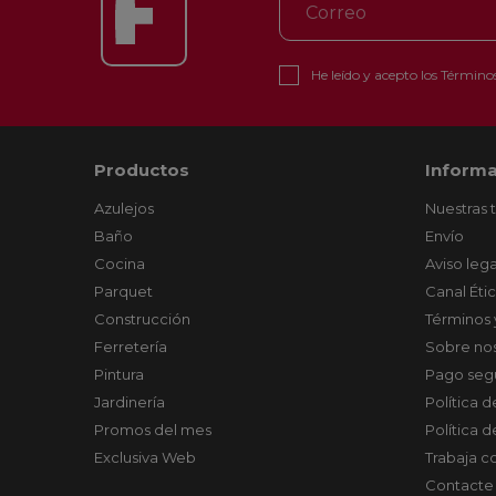
He leído y acepto los
Términos
Productos
Informa
Azulejos
Nuestras 
Baño
Envío
Cocina
Aviso lega
Parquet
Canal Éti
Construcción
Términos 
Ferretería
Sobre no
Pintura
Pago seg
Jardinería
Política 
Promos del mes
Política 
Exclusiva Web
Trabaja c
Contacte