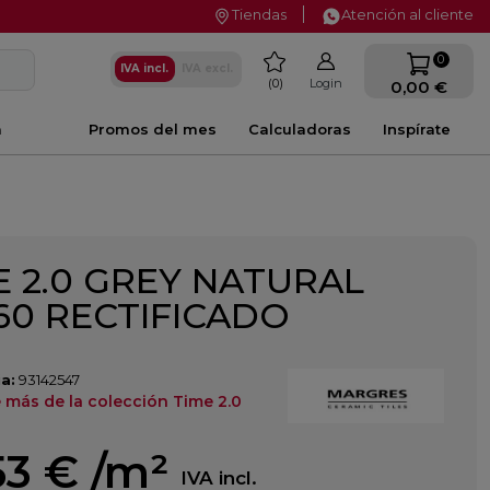
Tiendas
Atención al cliente
favorite
0
IVA incl.
IVA excl.
0
Login
0,00 €
a
Promos del mes
Calculadoras
Inspírate
E 2.0 GREY NATURAL
60 RECTIFICADO
a:
93142547
 más de la colección Time 2.0
53 €
/m²
IVA incl.