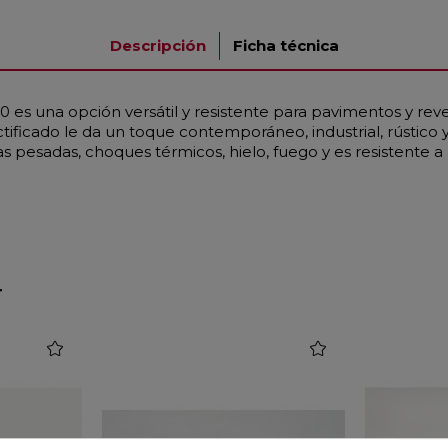
Descripción
Ficha técnica
es una opción versátil y resistente para pavimentos y reves
ificado le da un toque contemporáneo, industrial, rústico y 
pesadas, choques térmicos, hielo, fuego y es resistente a 
r
favorite
favorite