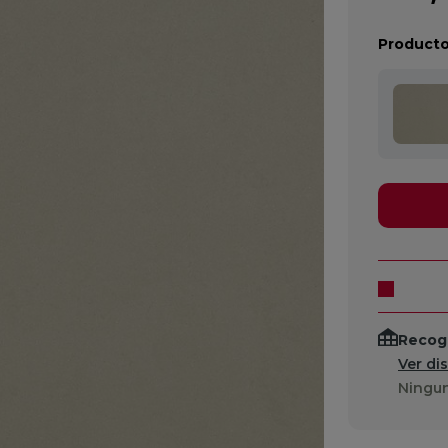
Producto
Recogi
Ver di
Ningun