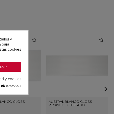
iales y
favorite
favorite
n para
stas cookies
azar
dad y cookies
el:
15/10/2024
BLANCO GLOSS
AUSTRAL BLANCO GLOSS
29,5X90 RECTIFICADO