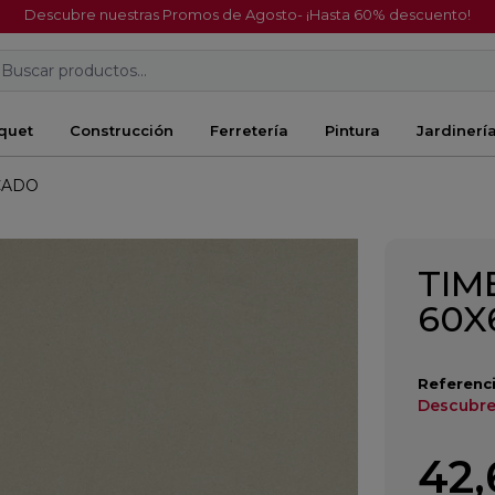
Descubre nuestras Promos de Agosto- ¡Hasta 60% descuento!
Buscar productos...
quet
Construcción
Ferretería
Pintura
Jardinerí
ICADO
TIM
60X
Referenci
Descubre
42