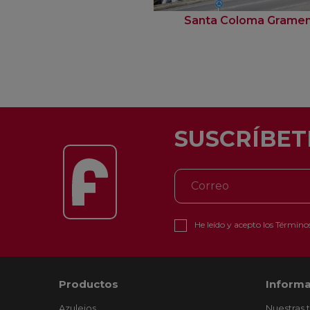
Santa Coloma Grame
SUSCRÍBET
He leído y acepto los
Términos
Productos
Informa
Azulejos
Nuestras 