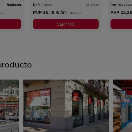
Baldocer
Ref:
91080301
Colorker
Ref:
91086600
PVP
36,18 €
/m²
PVP
25,2
incl.)
(IVA incl.)
VER MÁS
producto