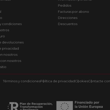
Pedidos
l
Facturas por abono
co
Direcciones
y condiciones
Descuentos
sotros
uro
de devoluciones
de privacidad
on nosotros
 con nosotros
sitio
Términos y condiciones
Política de privacidad
Cookies
Contacte con