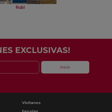
Rubí
Barcelona - Eixam
ES EXCLUSIVAS!
Visítanos
Ferrolan