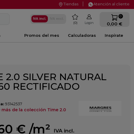
Tiendas
Atención al cliente
favorite
0
IVA incl.
IVA excl.
0
Login
0,00 €
a
Promos del mes
Calculadoras
Inspírate
E 2.0 SILVER NATURAL
60 RECTIFICADO
a:
93142537
 más de la colección Time 2.0
,60 €
/m²
IVA incl.