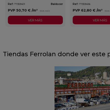
Ref:
77359401
Baldocer
Ref:
77359406
PVP
50,70 €
/m²
PVP
62,80 €
/m²
(IVA incl.)
(IVA 
VER MÁS
VER MÁS
Tiendas Ferrolan donde ver este 