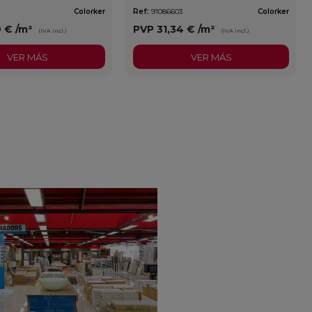
Colorker
Ref:
91086603
Colorker
9 €
/m²
PVP
31,34 €
/m²
(IVA incl.)
(IVA incl.)
VER MÁS
VER MÁS