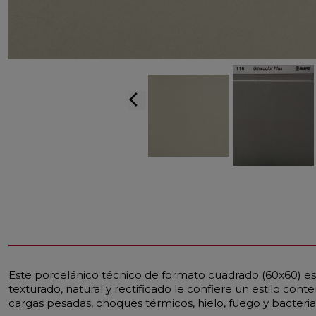
arrow_back_ios
Este porcelánico técnico de formato cuadrado (60x60) es 
texturado, natural y rectificado le confiere un estilo con
cargas pesadas, choques térmicos, hielo, fuego y bacterias