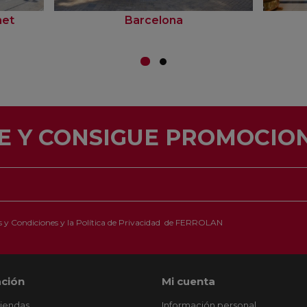
net
Barcelona
E Y CONSIGUE PROMOCION
 y Condiciones
y la
Política de Privacidad
de FERROLAN
ción
Mi cuenta
tiendas
Información personal