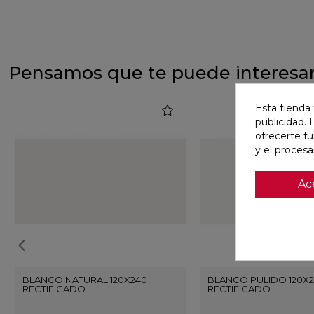
Pensamos que te puede interesa
Esta tienda 
favorite
publicidad. 
ofrecerte f
y el proces
Ac
BLANCO NATURAL 120X240
BLANCO PULIDO 120X
RECTIFICADO
RECTIFICADO