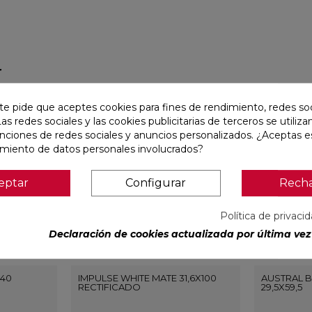
r
te pide que aceptes cookies para fines de rendimiento, redes soc
favorite
favorite
Las redes sociales y las cookies publicitarias de terceros se utiliza
unciones de redes sociales y anuncios personalizados. ¿Aceptas e
amiento de datos personales involucrados?
eptar
Configurar
Rech
Política de privaci
Declaración de cookies actualizada por última vez 
240
IMPULSE WHITE MATE 31,6X100
AUSTRAL 
RECTIFICADO
29,5X59,5