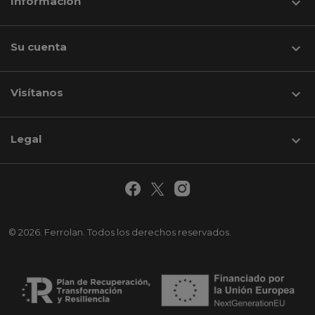
Información

Su cuenta

Visítanos
keyboard_arrow_down
Legal

© 2026. Ferrolan. Todos los derechos reservados.