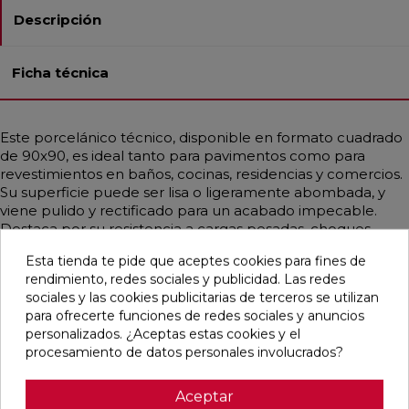
Descripción
Ficha técnica
Este porcelánico técnico, disponible en formato cuadrado
de 90x90, es ideal tanto para pavimentos como para
revestimientos en baños, cocinas, residencias y comercios.
Su superficie puede ser lisa o ligeramente abombada, y
viene pulido y rectificado para un acabado impecable.
Destaca por su resistencia a cargas pesadas, choques
térmicos, hielo, fuego y bacterias, lo que lo hace
Esta tienda te pide que aceptes cookies para fines de
extremadamente duradero. Además, es fácil de instalar y
rendimiento, redes sociales y publicidad. Las redes
limpiar. Su estilo contemporáneo, industrial, rústico,
sociales y las cookies publicitarias de terceros se utilizan
artesanal y vintage, con un diseño que simula piedra en
para ofrecerte funciones de redes sociales y anuncios
tonos crema, lo convierte en una opción versátil y
personalizados. ¿Aceptas estas cookies y el
elegante para cualquier espacio.
procesamiento de datos personales involucrados?
Aceptar