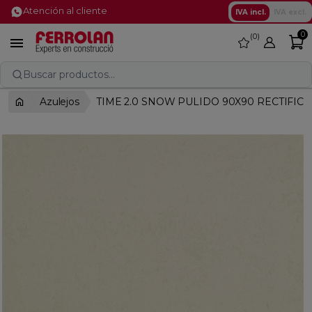
Atención al cliente
IVA incl.
IVA excl.
0
0
favorite

Buscar productos...
Azulejos
TIME 2.0 SNOW PULIDO 90X90 RECTIFIC