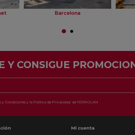
net
Barcelona
E Y CONSIGUE PROMOCION
 y Condiciones
y la
Política de Privacidad
de FERROLAN
ción
Mi cuenta