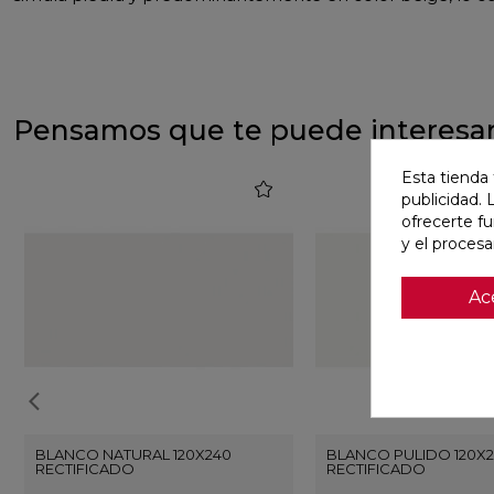
Pensamos que te puede interesa
Esta tienda 
favorite
publicidad. 
ofrecerte f
y el proces
Ac
BLANCO NATURAL 120X240
BLANCO PULIDO 120X
RECTIFICADO
RECTIFICADO