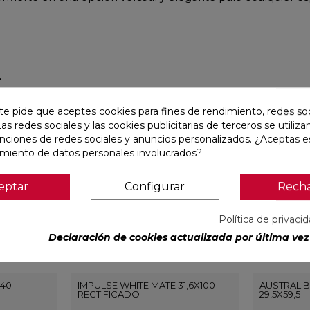
r
te pide que aceptes cookies para fines de rendimiento, redes soc
favorite
favorite
Las redes sociales y las cookies publicitarias de terceros se utiliza
unciones de redes sociales y anuncios personalizados. ¿Aceptas e
amiento de datos personales involucrados?
eptar
Configurar
Rech
Política de privaci
Declaración de cookies actualizada por última vez 
240
IMPULSE WHITE MATE 31,6X100
AUSTRAL 
RECTIFICADO
29,5X59,5