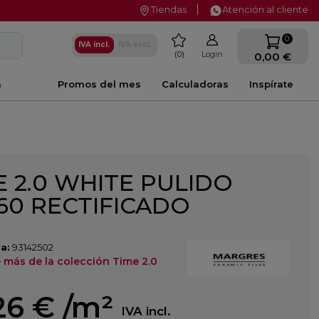
Tiendas
Atención al cliente
favorite
0
IVA incl.
IVA excl.
0
Login
0,00 €
a
Promos del mes
Calculadoras
Inspírate
E 2.0 WHITE PULIDO
60 RECTIFICADO
a:
93142502
 más de la colección Time 2.0
26 €
/m²
IVA incl.