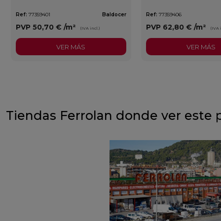
Ref:
77359401
Baldocer
Ref:
77359406
PVP
50,70 €
/m²
PVP
62,80 €
/m²
(IVA incl.)
(IVA 
VER MÁS
VER MÁS
Tiendas Ferrolan donde ver este 