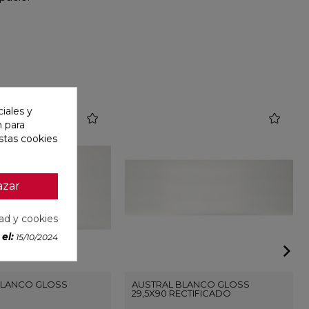
iales y
favorite
favorite
n para
stas cookies
azar
dad y cookies
el:
15/10/2024
BLANCO GLOSS
AUSTRAL BLANCO GLOSS
29,5X90 RECTIFICADO