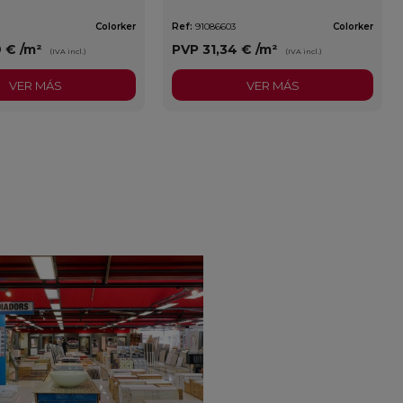
Colorker
Ref:
91086603
Colorker
9 €
/m²
PVP
31,34 €
/m²
(IVA incl.)
(IVA incl.)
VER MÁS
VER MÁS