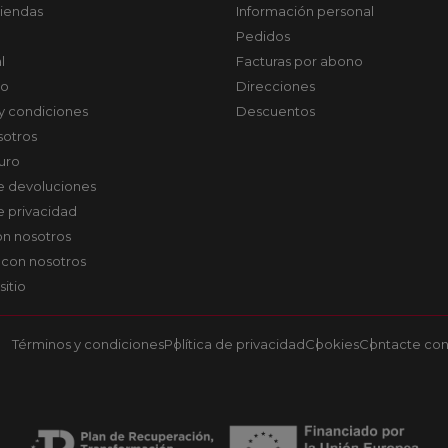
tiendas
Información personal
Pedidos
l
Facturas por abono
co
Direcciones
y condiciones
Descuentos
sotros
uro
de devoluciones
de privacidad
on nosotros
 con nosotros
sitio
Términos y condiciones
Política de privacidad
Cookies
Contacte con