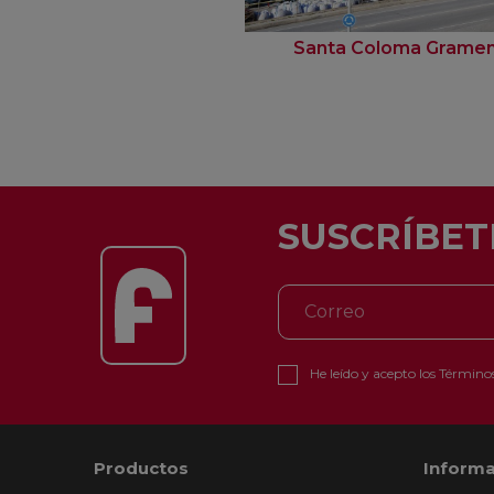
Santa Coloma Grame
SUSCRÍBET
He leído y acepto los
Términos
Productos
Informa