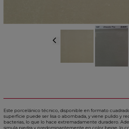
arrow_back_ios
Este porcelánico técnico, disponible en formato cuadrado
superficie puede ser lisa o abombada, y viene pulido y re
bacterias, lo que lo hace extremadamente duradero. Además,
simula piedra y predominantemente en color beige, lo con