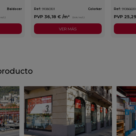
Baldocer
Ref:
91080301
Colorker
Ref:
91086600
PVP
36,18 €
/m²
PVP
25,2
incl.)
(IVA incl.)
VER MÁS
producto