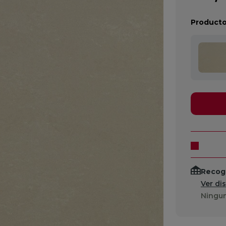
Producto
Recogi
Ver di
Ningun