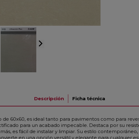
arrow_forward_ios
Descripción
Ficha técnica
 de 60x60, es ideal tanto para pavimentos como para reves
ctificado para un acabado impecable. Destaca por su resist
 es fácil de instalar y limpiar. Su estilo contemporáneo, in
vierte en una opción versátil y elegante para cualquier es