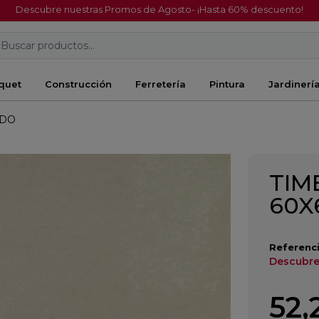
Descubre nuestras Promos de Agosto- ¡Hasta 60% descuento!
Buscar productos...
quet
Construcción
Ferretería
Pintura
Jardinerí
ADO
TIM
60X
Referenci
Descubre
52,