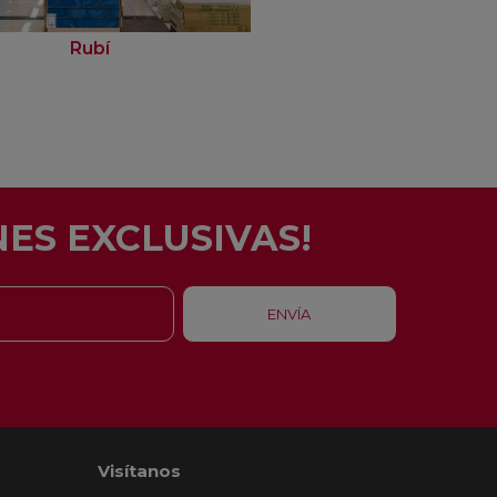
Rubí
Barcelona - Eixam
ES EXCLUSIVAS!
Visítanos