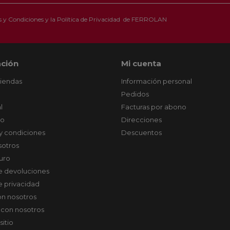
 y Condiciones
y la
Política de Privacidad
de FERROLAN
ción
Mi cuenta
tiendas
Información personal
Pedidos
l
Facturas por abono
co
Direcciones
y condiciones
Descuentos
sotros
uro
de devoluciones
de privacidad
on nosotros
 con nosotros
sitio