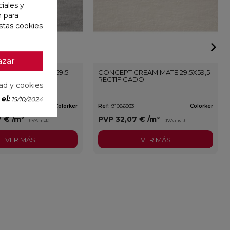
iales y
n para
stas cookies
azar
REY MATE 29,5X59,5
CONCEPT CREAM MATE 29,5X59,5
ADO
RECTIFICADO
dad y cookies
el:
15/10/2024
Colorker
Ref:
91086933
Colorker
7 €
/m²
PVP
32,07 €
/m²
(IVA incl.)
(IVA incl.)
VER MÁS
VER MÁS