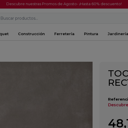
Descubre nuestras Promos de Agosto- ¡Hasta 60% descuento!
Buscar productos...
quet
Construcción
Ferretería
Pintura
Jardinerí
O
TOO
REC
Referenci
Descubre
48,