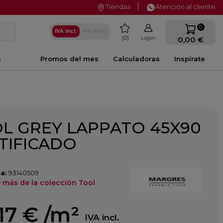
Tiendas
Atención al cliente
favorite
0
IVA incl.
IVA excl.
0
Login
0,00 €
a
Promos del mes
Calculadoras
Inspírate
L GREY LAPPATO 45X90
TIFICADO
a:
93140509
 más de la colección Tool
17 €
/m²
IVA incl.