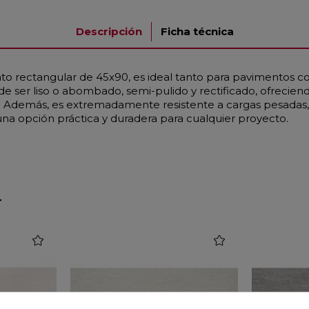
Descripción
Ficha técnica
to rectangular de 45x90, es ideal tanto para pavimentos c
e ser liso o abombado, semi-pulido y rectificado, ofrecien
 Además, es extremadamente resistente a cargas pesadas, ch
 una opción práctica y duradera para cualquier proyecto.
r
favorite
favorite