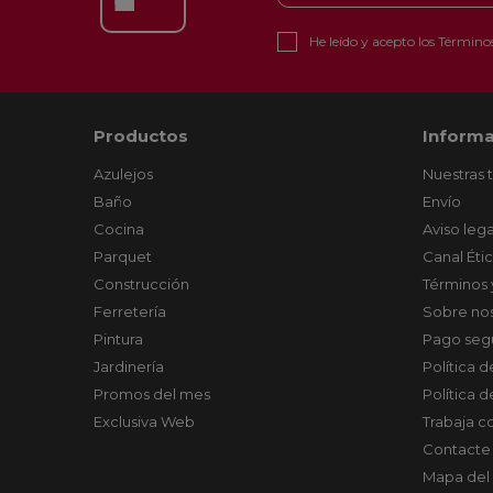
He leído y acepto los
Términos
Productos
Informa
Azulejos
Nuestras 
Baño
Envío
Cocina
Aviso lega
Parquet
Canal Éti
Construcción
Términos 
Ferretería
Sobre no
Pintura
Pago seg
Jardinería
Política 
Promos del mes
Política 
Exclusiva Web
Trabaja c
Contacte
Mapa del 