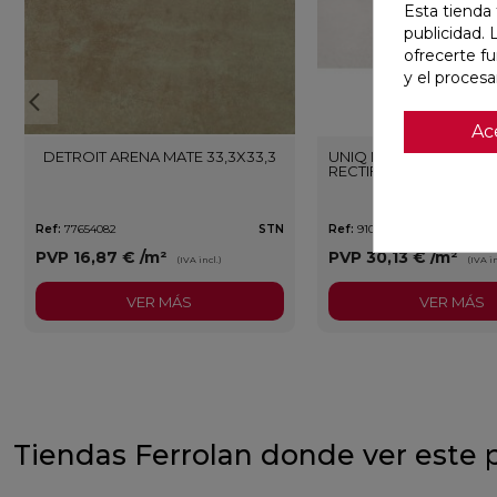
Esta tienda 
publicidad. 
ofrecerte f
y el proces
Ac
DETROIT ARENA MATE 33,3X33,3
UNIQ MOON MATE 29,5
RECTIFICADO
Ref:
77654082
STN
Ref:
91080476
PVP
16,87 €
/m²
PVP
30,13 €
/m²
(IVA incl.)
(IVA in
VER MÁS
VER MÁS
Tiendas Ferrolan donde ver este 