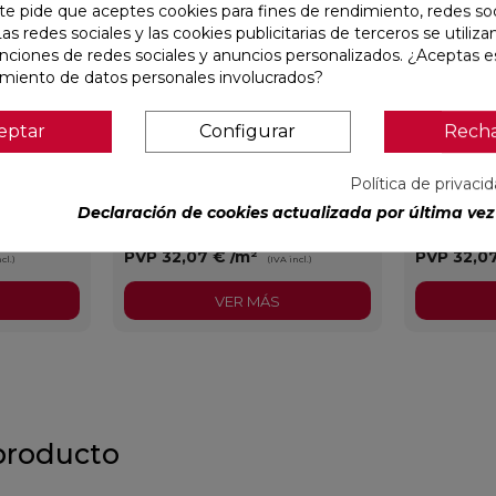
te pide que aceptes cookies para fines de rendimiento, redes soc
Las redes sociales y las cookies publicitarias de terceros se utiliza
unciones de redes sociales y anuncios personalizados. ¿Aceptas e
amiento de datos personales involucrados?
eptar
Configurar
Rech
X59,5
CONCEPT MOON MATE 29,5X59,5
CONCEPT G
RECTIFICADO
RECTIFIC
Política de privaci
Declaración de cookies actualizada por última vez 
Colorker
Ref:
91086931
Colorker
Ref:
91086932
PVP
32,07 €
/m²
PVP
32,0
cl.)
(IVA incl.)
VER MÁS
producto