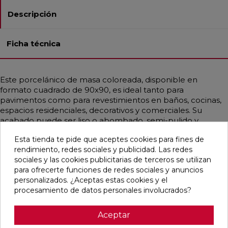
Descripción
Ficha técnica
Este porcelánico de masa coloreada, disponible en
formato cuadrado de 90x90, es ideal tanto para
pavimentos como para revestimientos en baños, cocinas,
espacios residenciales, decorativos y comerciales. Su
acabado puede ser liso o abombado, semi-pulido y
rectificado, ofreciendo un estilo contemporáneo e
Esta tienda te pide que aceptes cookies para fines de
industrial que simula el cemento, principalmente en un
rendimiento, redes sociales y publicidad. Las redes
elegante color gris perla. Es altamente resistente a cargas
sociales y las cookies publicitarias de terceros se utilizan
pesadas, choques térmicos, hielo, fuego y bacterias.
para ofrecerte funciones de redes sociales y anuncios
Además, su instalación, limpieza y remoción son muy
personalizados. ¿Aceptas estas cookies y el
sencillas, lo que lo convierte en una opción práctica y
procesamiento de datos personales involucrados?
duradera para cualquier proyecto.
Aceptar