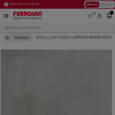
Atención al cliente
IVA incl.
IVA excl.
0
0
favorite

Buscar productos...
Azulejos
TOOL LIGHT GREY LAPPATO 90X90 RECTI