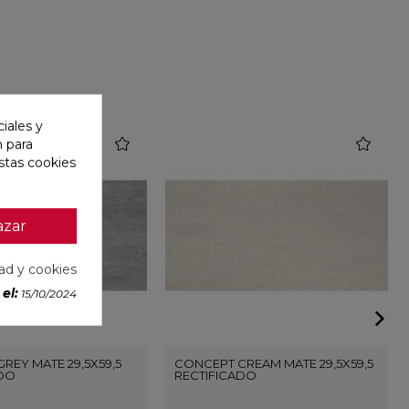
iales y
favorite
favorite
n para
stas cookies
azar
dad y cookies
el:
15/10/2024
REY MATE 29,5X59,5
CONCEPT CREAM MATE 29,5X59,5
ADO
RECTIFICADO