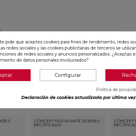
r
te pide que aceptes cookies para fines de rendimiento, redes soc
favorite
favorite
Las redes sociales y las cookies publicitarias de terceros se utiliza
unciones de redes sociales y anuncios personalizados. ¿Aceptas e
amiento de datos personales involucrados?
eptar
Configurar
Rech
Política de privaci
Declaración de cookies actualizada por última vez 
X59,5
CONCEPT MOON MATE 29,5X59,5
CONCEPT G
RECTIFICADO
RECTIFIC