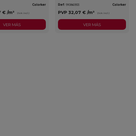
Colorker
Ref:
91086933
Colorker
7 €
/m²
PVP
32,07 €
/m²
(IVA incl.)
(IVA incl.)
VER MÁS
VER MÁS