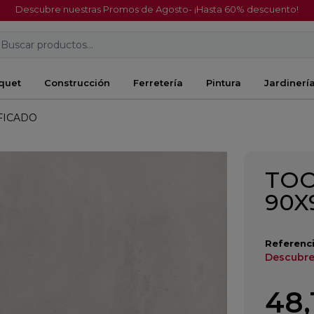
Descubre nuestras Promos de Agosto- ¡Hasta 60% descuento!
Buscar productos...
quet
Construcción
Ferretería
Pintura
Jardinerí
FICADO
TOO
90X
Referenci
Descubre
48,