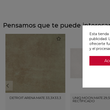
Pensamos que te puede interesa
Esta tienda 
favorite
publicidad. 
ofrecerte f
y el proces
Ac
DETROIT ARENA MATE 33,3X33,3
UNIQ MOON MATE 29,5
RECTIFICADO