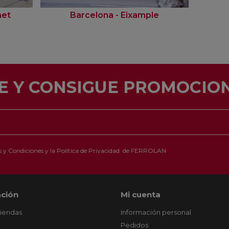
net
Barcelona - Eixample
E Y CONSIGUE PROMOCION
 y Condiciones
y la
Política de Privacidad
de FERROLAN
ción
Mi cuenta
tiendas
Información personal
Pedidos