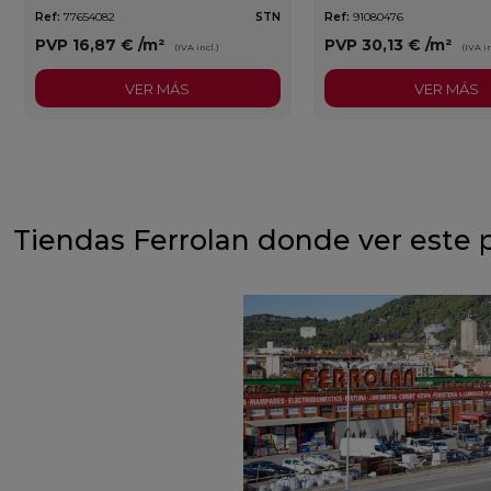
Ref:
77654082
STN
Ref:
91080476
PVP
16,87 €
/m²
PVP
30,13 €
/m²
(IVA incl.)
(IVA in
VER MÁS
VER MÁS
Tiendas Ferrolan donde ver este 