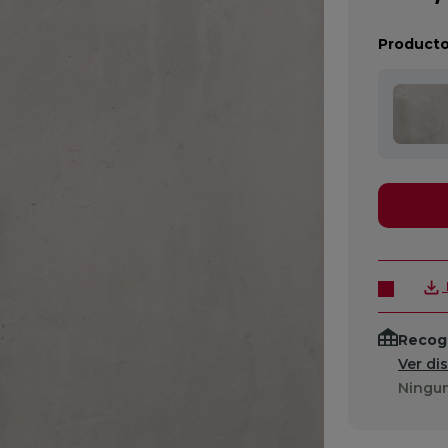
Producto
Recogi
Ver di
Ningun