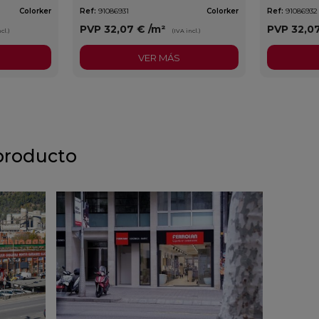
Colorker
Ref:
91086931
Colorker
Ref:
91086932
PVP
32,07 €
/m²
PVP
32,0
cl.)
(IVA incl.)
VER MÁS
producto