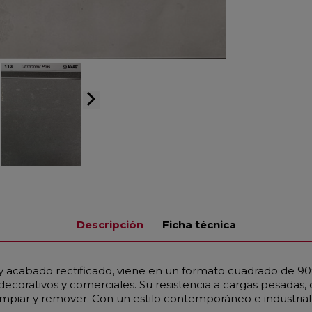
arrow_forward_ios
Descripción
Ficha técnica
 y acabado rectificado, viene en un formato cuadrado de 9
decorativos y comerciales. Su resistencia a cargas pesadas,
impiar y remover. Con un estilo contemporáneo e industrial