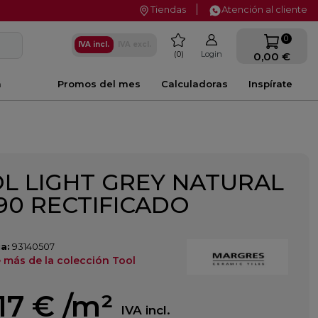
Tiendas
Atención al cliente
favorite
0
IVA incl.
IVA excl.
0
Login
0,00 €
a
Promos del mes
Calculadoras
Inspírate
L LIGHT GREY NATURAL
90 RECTIFICADO
a:
93140507
 más de la colección Tool
17 €
/m²
IVA incl.