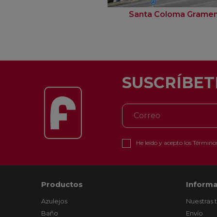
Santa Coloma Grame
SUSCRÍBET
He leído y acepto los
Términos
Productos
Informa
Azulejos
Nuestras 
Baño
Envío