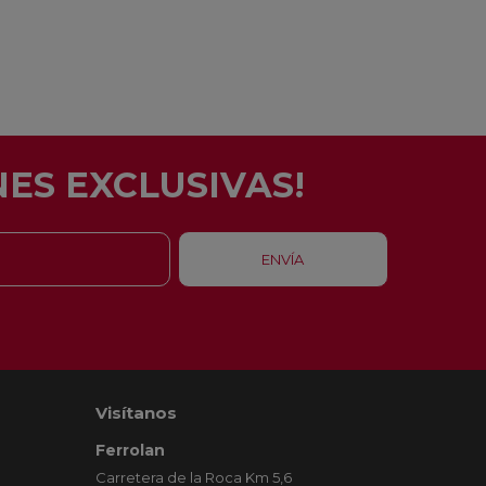
ES EXCLUSIVAS!
Visítanos
Ferrolan
Carretera de la Roca Km 5,6