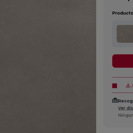
Producto
Recogi
Ver di
Ningun