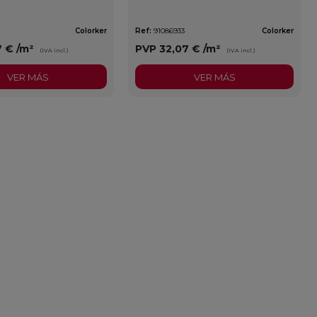
Colorker
Ref:
91086933
Colorker
7 €
/m²
PVP
32,07 €
/m²
(IVA incl.)
(IVA incl.)
VER MÁS
VER MÁS