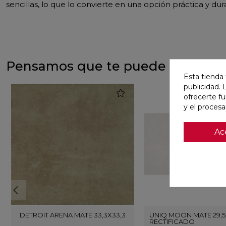
sencillas, lo que lo convierte en una opción práctica y du
Pensamos que te puede interesa
Esta tienda 
publicidad. 
favorite
ofrecerte f
y el proces
Ac
DETROIT ARENA MATE 33,3X33,3
UNIQ MOON MATE 29,5
RECTIFICADO