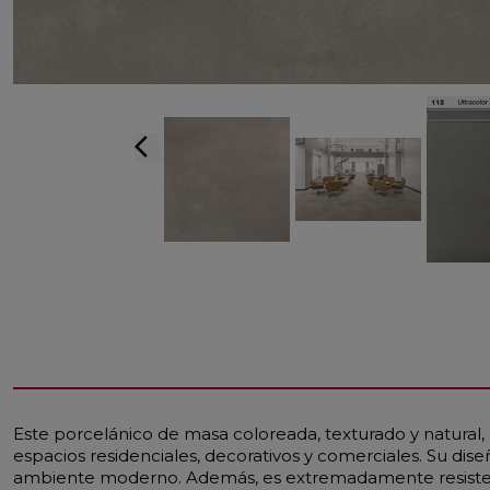
arrow_back_ios
Este porcelánico de masa coloreada, texturado y natural
espacios residenciales, decorativos y comerciales. Su di
ambiente moderno. Además, es extremadamente resistente 