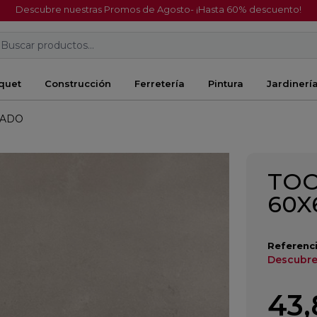
Descubre nuestras Promos de Agosto- ¡Hasta 60% descuento!
Buscar productos...
quet
Construcción
Ferretería
Pintura
Jardinerí
CADO
TOO
60X
Referenci
Descubre
43,