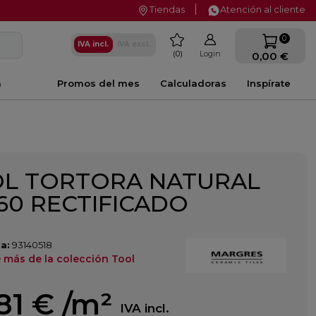
Tiendas
Atención al cliente
favorite
0
IVA incl.
IVA excl.
0
Login
0,00 €
a
Promos del mes
Calculadoras
Inspírate
L TORTORA NATURAL
60 RECTIFICADO
a:
93140518
 más de la colección Tool
81 €
/m²
IVA incl.