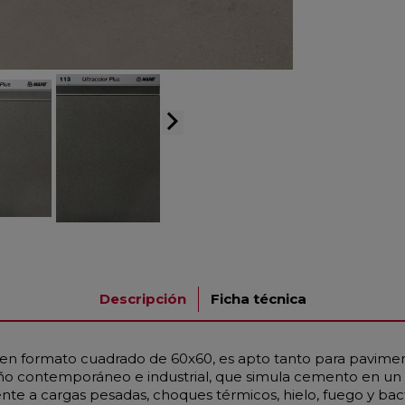
arrow_forward_ios
Descripción
Ficha técnica
, en formato cuadrado de 60x60, es apto tanto para pavime
seño contemporáneo e industrial, que simula cemento en un 
a cargas pesadas, choques térmicos, hielo, fuego y bacte