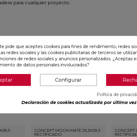
radera para cualquier proyecto.
r
te pide que aceptes cookies para fines de rendimiento, redes soc
Las redes sociales y las cookies publicitarias de terceros se utiliza
favorite
favorite
unciones de redes sociales y anuncios personalizados. ¿Aceptas e
amiento de datos personales involucrados?
eptar
Configurar
Rech
Política de privaci
Declaración de cookies actualizada por última vez 
X59,5
CONCEPT MOON MATE 29,5X59,5
CONCEPT G
RECTIFICADO
RECTIFIC