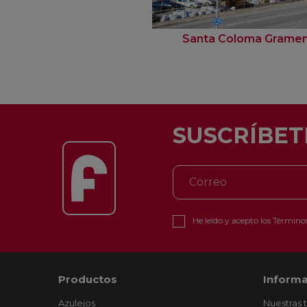
Santa Coloma Grame
SUSCRÍBET
He leído y acepto los
Términos
Productos
Informa
Azulejos
Nuestras 