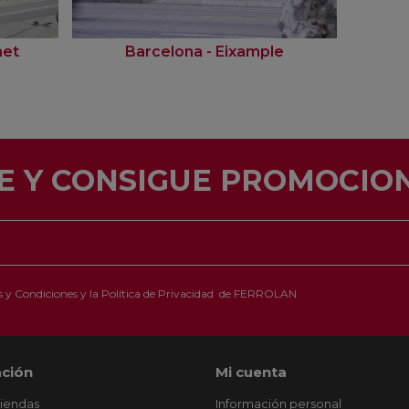
net
Barcelona - Eixample
E Y CONSIGUE PROMOCION
 y Condiciones
y la
Política de Privacidad
de FERROLAN
ción
Mi cuenta
tiendas
Información personal