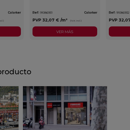
Colorker
Ref:
91086931
Colorker
Ref:
91086932
PVP
32,07 €
/m²
PVP
32,0
cl.)
(IVA incl.)
VER MÁS
producto