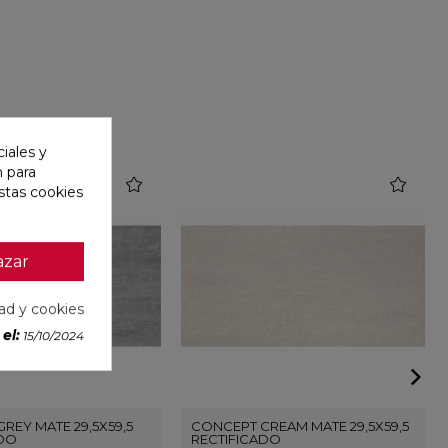
iales y
n para
favorite
favorite
stas cookies
azar
dad y cookies
el:
15/10/2024
REY MATE 29,5X59,5
CONCEPT CREAM MATE 29,5X59,5
ADO
RECTIFICADO