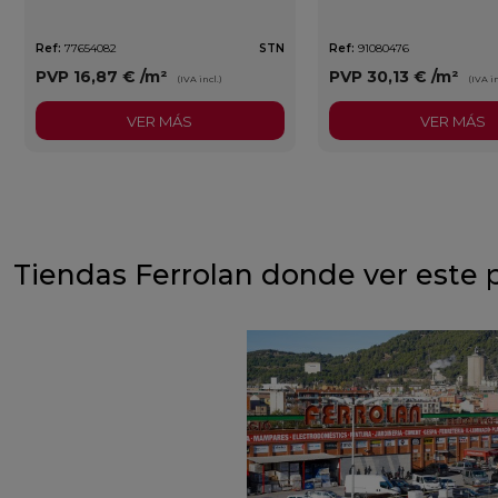
Ref:
77654082
STN
Ref:
91080476
PVP
16,87 €
/m²
PVP
30,13 €
/m²
(IVA incl.)
(IVA in
VER MÁS
VER MÁS
Tiendas Ferrolan donde ver este 