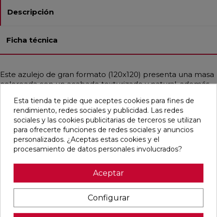
Descripción
Ficha técnica
Este azulejo de gran formato (120x120) presenta una masa
coloreada con un acabado texturizado y natural, además
de estar rectificado para un ajuste perfecto. Ideal tanto
Esta tienda te pide que aceptes cookies para fines de
para pavimentos como para revestimientos en baños,
rendimiento, redes sociales y publicidad. Las redes
cocinas, espacios residenciales, decorativos y comerciales,
sociales y las cookies publicitarias de terceros se utilizan
destaca por su resistencia a cargas pesadas, choques
para ofrecerte funciones de redes sociales y anuncios
térmicos, hielo, fuego y bacterias. Su instalación, limpieza y
personalizados. ¿Aceptas estas cookies y el
remoción son sencillas. Con un estilo contemporáneo e
procesamiento de datos personales involucrados?
industrial, simula cemento en un elegante color blanco.
Aceptar
Pensamos que te puede interesar
Configurar