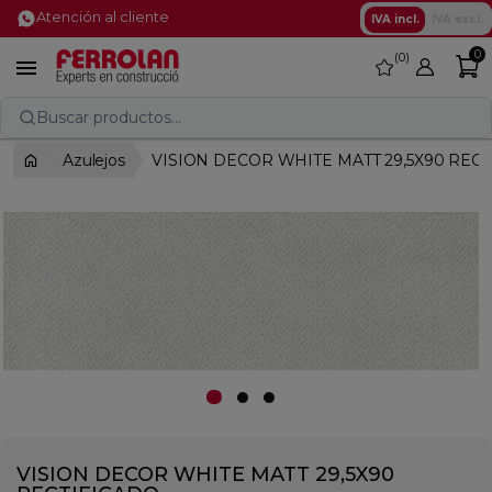
Atención al cliente
IVA incl.
IVA excl.
0
0
favorite

Buscar productos...
Azulejos
VISION DECOR WHITE MATT 29,5X90 REC
VISION DECOR WHITE MATT 29,5X90