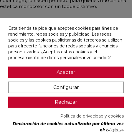
color negro, lo hacen perfecto para quienes buscan una
estética monocolor con un toque distintivo.
Esta tienda te pide que aceptes cookies para fines de
Pensamos que te puede interesar
rendimiento, redes sociales y publicidad. Las redes
sociales y las cookies publicitarias de terceros se utilizan
para ofrecerte funciones de redes sociales y anuncios
favorite
favorite
favorite
favorite
personalizados. ¿Aceptas estas cookies y el
procesamiento de datos personales involucrados?
Aceptar
ALAPLANA
VERONA
KAWAII GREY
PALOMASTONE
BODO
WHITE MATE
MATE
WALL WHITE
SLIPSTOP
31,6X100
31,6X100
NATURAL
Configurar
GREY MATE
RECTIFICADO
RECTIFICADO
33,3X100
60X120
RECTIFICADO
RECTIFICADO
Ref:
Alaplana
Ref:
Colorker
Ref:
Colorker
Ref:
TAU
Rechazar
94101004
91080375
91080491
91118501
ceràmica
PVP
PVP
PVP
PVP
29,65 €
35,36 €
34,49 €
30,13 €
Política de privacidad y cookies
/m²
/m²
/m²
/m²
(IVA
(IVA
(IVA
(IVA
Declaración de cookies actualizada por última vez
el:
incl.)
incl.)
incl.)
incl.)
15/10/2024