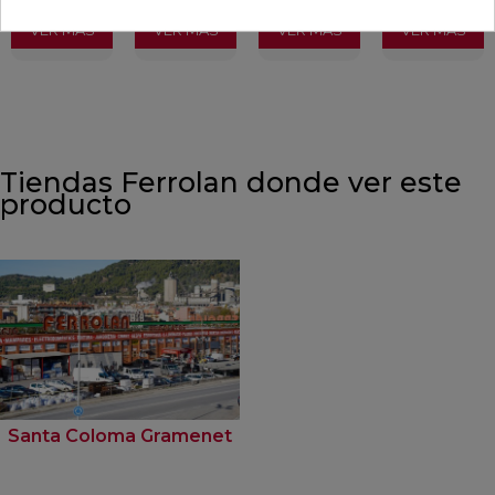
VER MÁS
VER MÁS
VER MÁS
VER MÁS
Tiendas Ferrolan donde ver este
producto
Santa Coloma Gramenet