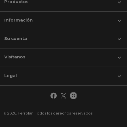
Productos

Información

Su cuenta

Visítanos
keyboard_arrow_down
Legal

© 2026. Ferrolan. Todos los derechos reservados.