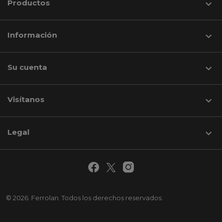
Productos

Información

Su cuenta

Visítanos
keyboard_arrow_down
Legal

© 2026. Ferrolan. Todos los derechos reservados.