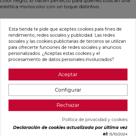
color negro, lo hacen perfecto para quienes buscan una
estética monocolor con un toque distintivo.
Esta tienda te pide que aceptes cookies para fines de
Pensamos que te puede interesar
rendimiento, redes sociales y publicidad. Las redes
sociales y las cookies publicitarias de terceros se utilizan
para ofrecerte funciones de redes sociales y anuncios
favorite
favorite
favorite
favorite
personalizados. ¿Aceptas estas cookies y el
procesamiento de datos personales involucrados?
Aceptar
ALAPLANA
VERONA
KAWAII GREY
PALOMASTONE
BODO
WHITE MATE
MATE
WALL WHITE
SLIPSTOP
31,6X100
31,6X100
NATURAL
Configurar
GREY MATE
RECTIFICADO
RECTIFICADO
33,3X100
60X120
RECTIFICADO
RECTIFICADO
Ref:
Alaplana
Ref:
Colorker
Ref:
Colorker
Ref:
TAU
Rechazar
94101004
91080375
91080491
91118501
ceràmica
PVP
PVP
PVP
PVP
29,65 €
35,36 €
34,49 €
30,13 €
Política de privacidad y cookies
/m²
/m²
/m²
/m²
(IVA
(IVA
(IVA
(IVA
Declaración de cookies actualizada por última vez
el:
incl.)
incl.)
incl.)
incl.)
15/10/2024