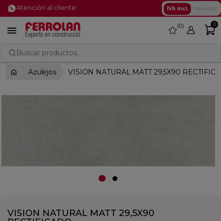
Atención al cliente
IVA incl.
IVA excl.
0
0
favorite

Buscar productos...
Azulejos
VISION NATURAL MATT 29,5X90 RECTIFIC
VISION NATURAL MATT 29,5X90