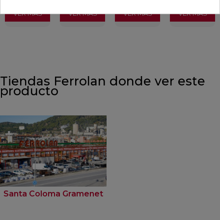
VER MÁS
VER MÁS
VER MÁS
VER MÁS
Tiendas Ferrolan donde ver este
producto
Santa Coloma Gramenet