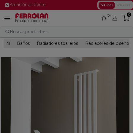
Atención al cliente
IVA incl.
IVA excl.
0
0
favorite

Buscar productos...
Baños
Radiadores toalleros
Radiadores de diseño