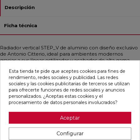
Descripción
Ficha técnica
Radiador vertical STEP_V de aluminio con diseño exclusivo
de Antonio Citterio, ideal para ambientes modernos
gracias a sus líneas estilizadas y acabados de alta gama.
Ofrece una irradiación de calor uniforme, compatible con
Esta tienda te pide que aceptes cookies para fines de
instalaciones de baja temperatura como calderas de
rendimiento, redes sociales y publicidad. Las redes
condensación o bombas de calor. Su sistema hidráulico
sociales y las cookies publicitarias de terceros se utilizan
está premontado para facilitar la instalación lateral y se
para ofrecerte funciones de redes sociales y anuncios
incluye con válvulas bitubo del mismo acabado.
personalizados. ¿Aceptas estas cookies y el
Disponible en diferentes medidas. Potencias desde 134 W
procesamiento de datos personales involucrados?
hasta 1530 W. Presión máxima de trabajo: 4 bares.
Temperatura máxima: 95 °C.
Aceptar
Configurar