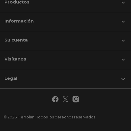
Productos

Información

Su cuenta

Visítanos
keyboard_arrow_down
Legal

© 2026. Ferrolan. Todos los derechos reservados.