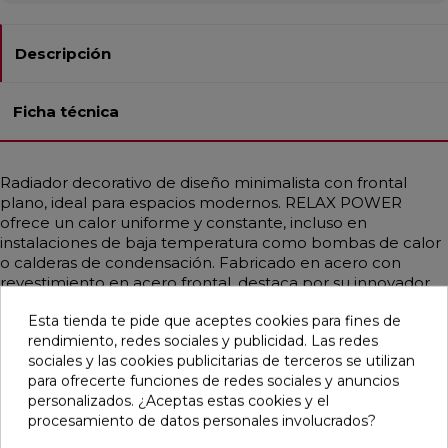
Descripción
Ficha técnica
Radiador decorativo de diseño minimalista con frontal
plano, ideal para espacios modernos. RELAX POWER
ofrece un calor uniforme y constante, incluso en
instalaciones de baja temperatura como bombas de calor
o calderas de condensación. Fabricado en acero con
revestimiento en acero frontal, destaca por su innovador
sistema de conexión hidráulica oculta que facilita la
Esta tienda te pide que aceptes cookies para fines de
instalación y mejora la estética. Se suministra con válvula
rendimiento, redes sociales y publicidad. Las redes
purgador manual, soportes a pared en el mismo color y
sociales y las cookies publicitarias de terceros se utilizan
plantilla de instalación. Disponible en diferentes medidas,
para ofrecerte funciones de redes sociales y anuncios
con potencias que alcanzan hasta 1264 W (ΔT 50 °C).
personalizados. ¿Aceptas estas cookies y el
Compatible únicamente con conexión inferior central
procesamiento de datos personales involucrados?
(entre ejes 50 mm). Posibilidad de acabado en blanco,
colores RAL personalizados o acero inoxidable satinado o