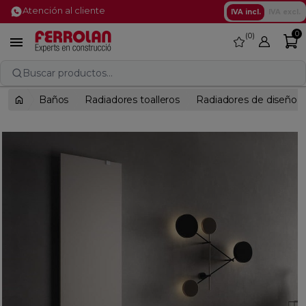
Atención al cliente
IVA incl.
IVA excl.
0
0
favorite

Buscar productos...
Baños
Radiadores toalleros
Radiadores de diseño