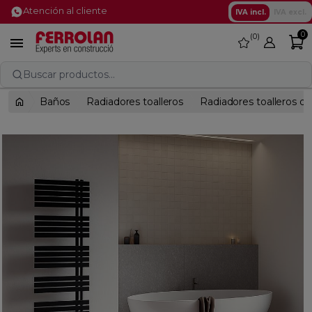
Atención al cliente
IVA incl.
IVA excl.
0
0
favorite

Buscar productos...
Baños
Radiadores toalleros
Radiadores toalleros d