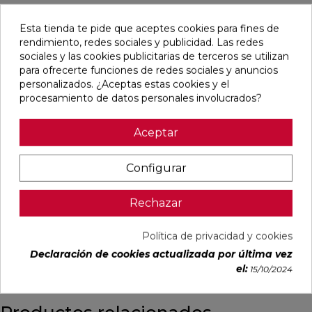
favorite
Esta tienda te pide que aceptes cookies para fines de
rendimiento, redes sociales y publicidad. Las redes
sociales y las cookies publicitarias de terceros se utilizan
para ofrecerte funciones de redes sociales y anuncios
personalizados. ¿Aceptas estas cookies y el
procesamiento de datos personales involucrados?
RSAP RESISTENCIA
700W CLASE 2
CRONOTERMOSTATO
Aceptar
CROMADO
Ref:
36018194
Irsap
Configurar
PVP
261,74 €
(IVA incl.)
Rechazar
AÑADIR
Política de privacidad y cookies
Declaración de cookies actualizada por última vez
el:
15/10/2024