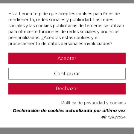
favorite
Esta tienda te pide que aceptes cookies para fines de
rendimiento, redes sociales y publicidad. Las redes
sociales y las cookies publicitarias de terceros se utilizan
para ofrecerte funciones de redes sociales y anuncios
personalizados. ¿Aceptas estas cookies y el
procesamiento de datos personales involucrados?
RSAP RESISTENCIA
300W CLASE 2
Aceptar
CRONOTERMOSTATO
CROMADO
Ref:
36019982
Irsap
Configurar
PVP
251,67 €
(IVA incl.)
Rechazar
AÑADIR
Política de privacidad y cookies
Declaración de cookies actualizada por última vez
el:
15/10/2024