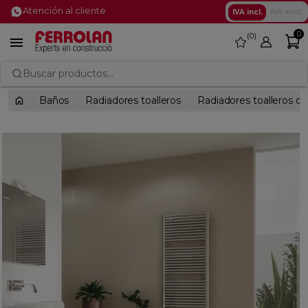
Atención al cliente
IVA incl.
IVA excl.
0
0
favorite

Buscar productos...
Baños
Radiadores toalleros
Radiadores toalleros d