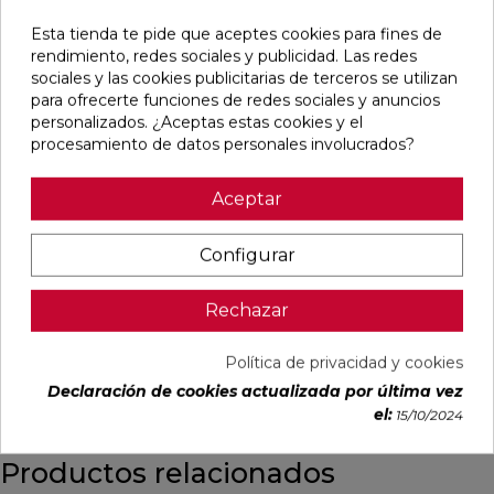
favorite
Esta tienda te pide que aceptes cookies para fines de
rendimiento, redes sociales y publicidad. Las redes
sociales y las cookies publicitarias de terceros se utilizan
para ofrecerte funciones de redes sociales y anuncios
personalizados. ¿Aceptas estas cookies y el
procesamiento de datos personales involucrados?
RSAP RESISTENCIA
000W CLASE 2
CRONOTERMOSTATO
BLANCO
Aceptar
Ref:
36018192
Irsap
PVP
239,08 €
Configurar
(IVA incl.)
Rechazar
AÑADIR
Política de privacidad y cookies
Declaración de cookies actualizada por última vez
el:
15/10/2024
Productos relacionados