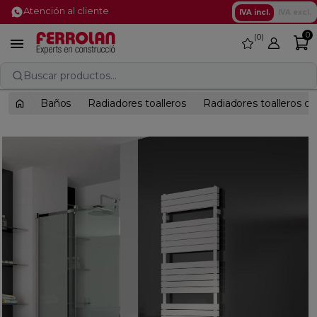
Atención al cliente
IVA incl.
IVA excl.
0
0
favorite

Buscar productos...
Baños
Radiadores toalleros
Radiadores toalleros d