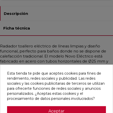
Descripción
Ficha técnica
Radiador toallero eléctrico de líneas limpias y diseño
funcional, perfecto para baños donde no se dispone de
calefacción tradicional. El modelo Novo Eléctrico está
fabricado en acero con tubos horizontales de Ø25 mm y
colectores semicirculares de 40x30 mm, relleno con
líquido termoconvector para una emisión de calor
Esta tienda te pide que aceptes cookies para fines de
uniforme. Disponible en diferentes medidas y potencias de
rendimiento, redes sociales y publicidad. Las redes
400 a 1000 W. Ofrece calor uniforme y constante, con
sociales y las cookies publicitarias de terceros se utilizan
programación semanal, función ASC (Adaptive Star
para ofrecerte funciones de redes sociales y anuncios
Control) de detección de ventanas abiertas. Incluye
personalizados. ¿Aceptas estas cookies y el
resistencia instalada, enchufe Schuko y soportes a juego.
procesamiento de datos personales involucrados?
Acabados en colores RAL.
Aceptar