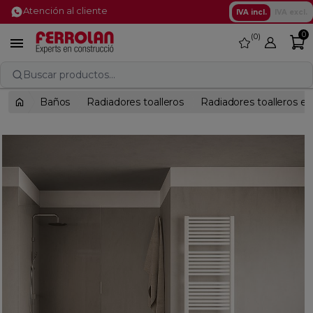
Atención al cliente
IVA incl.
IVA excl.
0
0
favorite

Buscar productos...
Baños
Radiadores toalleros
Radiadores toalleros el