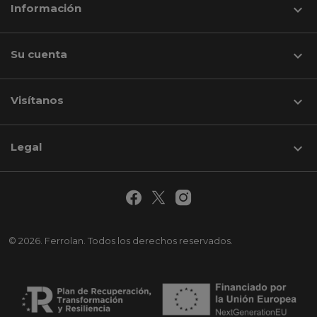
Información

Su cuenta

Visítanos
keyboard_arrow_down
Legal

© 2026. Ferrolan. Todos los derechos reservados.