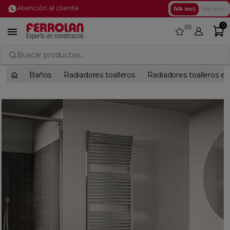
Atención al cliente
IVA incl.
IVA excl.
0
0
favorite

Buscar productos...
Baños
Radiadores toalleros
Radiadores toalleros el