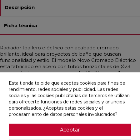
Descripción
Ficha técnica
Radiador toallero eléctrico con acabado cromado
brillante, ideal para proyectos de baño que buscan
funcionalidad y estilo. El modelo Novo Cromado Eléctrico
está fabricado en acero con tubos horizontales de Ø23
mm y colectores semicirculares de 40x30 mm, relleno con
fluido termoconvector. Ofrece calor uniforme y constante,
Esta tienda te pide que aceptes cookies para fines de
con programación semanal, función ASC (Adaptive Star
rendimiento, redes sociales y publicidad. Las redes
Control) de detección de ventanas abiertas. Disponible en
sociales y las cookies publicitarias de terceros se utilizan
varias alturas y anchos (hasta 750 mm), con potencias de
para ofrecerte funciones de redes sociales y anuncios
250 a 1000 W. Incluye resistencia instalada, enchufe
personalizados. ¿Aceptas estas cookies y el
Schuko y soportes a juego.
procesamiento de datos personales involucrados?
Aceptar