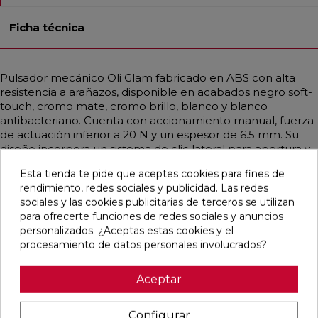
Ficha técnica
Pulsador mecánico Oli Glam fabricado en ABS con alta
resistencia a arañazos, disponible en acabados negro soft-
touch, cromo mate, cromo brillo, blanco y blanco
antibacteriano. Cuenta con accionamiento manual, fuerza
de actuación inferior a 20 N y un espesor de 6.5 mm. Su
diseño incorpora un sistema de clic lateral para apertura y
cierre del pulsador frontal, facilitando la limpieza y
Esta tienda te pide que aceptes cookies para fines de
mantenimiento. Compatible con Olpure para una función
rendimiento, redes sociales y publicidad. Las redes
antibacteriana adicional (líquido AmbiWave vendido por
sociales y las cookies publicitarias de terceros se utilizan
separado). Ideal para baños que buscan durabilidad,
para ofrecerte funciones de redes sociales y anuncios
higiene avanzada y estética moderna.
personalizados. ¿Aceptas estas cookies y el
procesamiento de datos personales involucrados?
Aceptar
Productos relacionados
Configurar