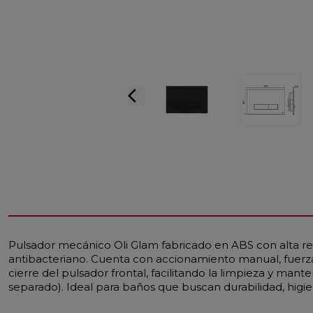
arrow_back_ios
Pulsador mecánico Oli Glam fabricado en ABS con alta res
antibacteriano. Cuenta con accionamiento manual, fuerza d
cierre del pulsador frontal, facilitando la limpieza y m
separado). Ideal para baños que buscan durabilidad, higi