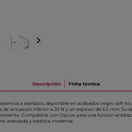
arrow_forward_ios
Descripción
Ficha técnica
istencia a arañazos, disponible en acabados negro soft-to
e actuación inferior a 20 N y un espesor de 6.5 mm. Su dis
antenimiento. Compatible con Olpure para una función antiba
ene avanzada y estética moderna.