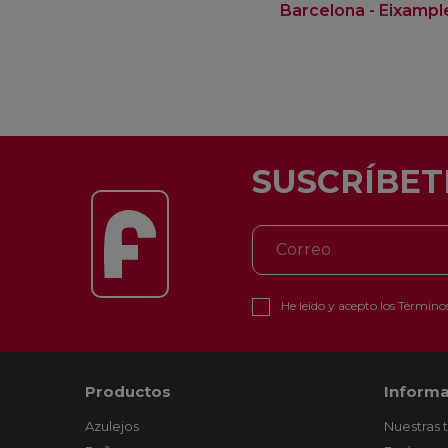
Barcelona - Eixampl
SUSCRÍBET
He leído y acepto los
Términos
Productos
Informa
Azulejos
Nuestras 