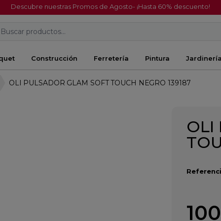
Descubre nuestras Promos de Agosto- ¡Hasta 60% descuento!
Buscar productos...
quet
Construcción
Ferretería
Pintura
Jardinerí
OLI PULSADOR GLAM SOFT TOUCH NEGRO 139187
OLI
TOU
Referenci
100