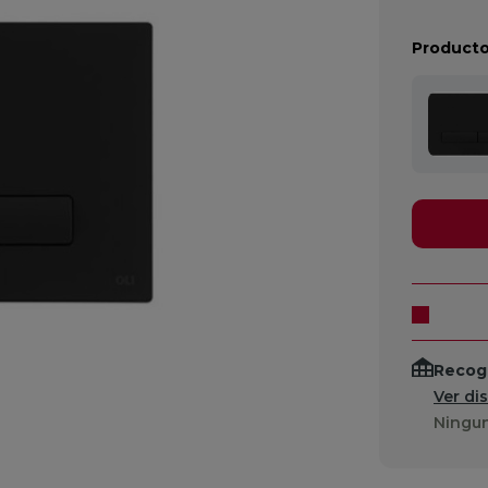
Producto
Recogi
Ver di
Ningun