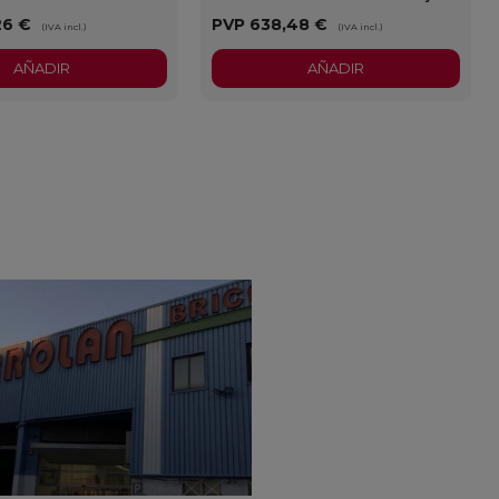
26 €
PVP
638,48 €
(IVA incl.)
(IVA incl.)
AÑADIR
AÑADIR