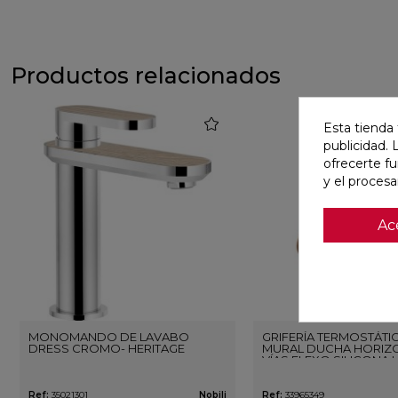
Productos relacionados
favorite
Esta tienda 
publicidad. 
ofrecerte f
y el proces
Ac
MONOMANDO DE LAVABO
GRIFERÍA TERMOSTÁTI
DRESS CROMO- HERITAGE
MURAL DUCHA HORIZO
VÍAS FLEXO SILICONA 
ORO ROSA CEPILLAD
Ref:
35021301
Nobili
Ref:
33965349