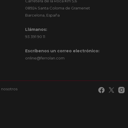
Carretera de la Roca Km 5,6
08924 Santa Coloma de Gramenet
Barcelona, España
Llámanos:
93 391 90 11
Escríbenos un correo electrónico:
online@ferrolan.com
 nosotros