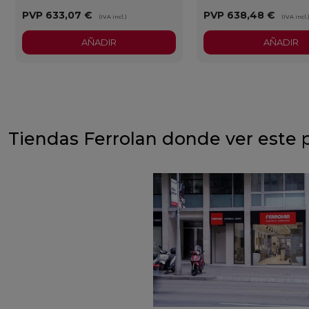
PVP
633,07 €
PVP
638,48 €
(IVA incl.)
(IVA incl.
AÑADIR
AÑADIR
Tiendas Ferrolan donde ver este 