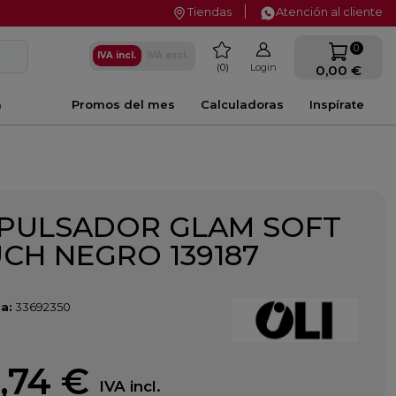
Tiendas
Atención al cliente
favorite
0
IVA incl.
IVA excl.
0
Login
0,00 €
a
Promos del mes
Calculadoras
Inspírate
 PULSADOR GLAM SOFT
CH NEGRO 139187
a:
33692350
,74 €
IVA incl.