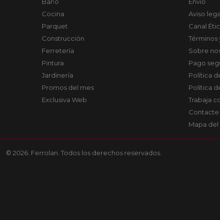
Baño
Envío
Cocina
Aviso lega
Parquet
Canal Éti
Construcción
Términos 
Ferretería
Sobre no
Pintura
Pago seg
Jardinería
Política 
Promos del mes
Política 
Exclusiva Web
Trabaja c
Contacte
Mapa del 
© 2026. Ferrolan. Todos los derechos reservados.