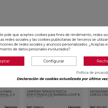
favorite
favorite
te pide que aceptes cookies para fines de rendimiento, redes soc
Las redes sociales y las cookies publicitarias de terceros se utiliza
unciones de redes sociales y anuncios personalizados. ¿Aceptas e
amiento de datos personales involucrados?
eptar
Configurar
Rech
Política de privaci
Declaración de cookies actualizada por última vez 
CA PARA
GRIFERÍA TERMOSTÁTICA
MONOMAN
NTAL 2-3
EMPOTRADA DE BAÑERA LOOP K
DRESS CR
LOOP K
ORO CEPILLADO
O
Sanycces
Ref:
33966014
Sanycces
Ref:
35021303