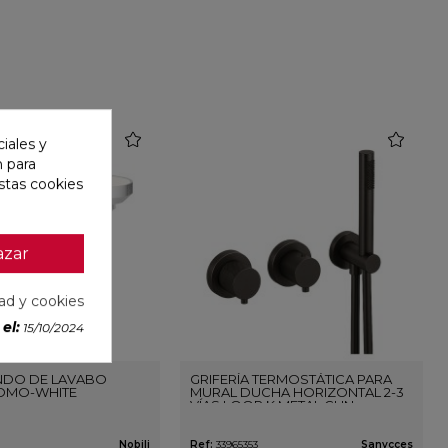
favorite
favorite
iales y
n para
stas cookies
azar
dad y cookies
el:
15/10/2024
DO DE LAVABO
GRIFERÍA TERMOSTÁTICA PARA
OMO-WHITE
MURAL DUCHA HORIZONTAL 2-3
VÍAS LOOP K METAL GUN
Nobili
Ref:
33965353
Sanycces