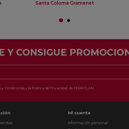
e
Santa Coloma Gramenet
E Y CONSIGUE PROMOCION
 y Condiciones
y la
Política de Privacidad
de FERROLAN
ción
Mi cuenta
tiendas
Información personal