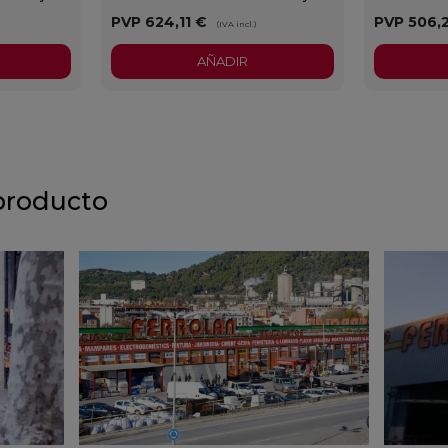
PVP
624,11 €
PVP
506,
)
(IVA incl.)
AÑADIR
producto