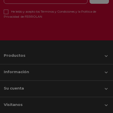
He leído y acepto los
Términos y Condiciones
y la
Política de
Privacidad
de FERROLAN
Productos

Información

Su cuenta

Visítanos
keyboard_arrow_down