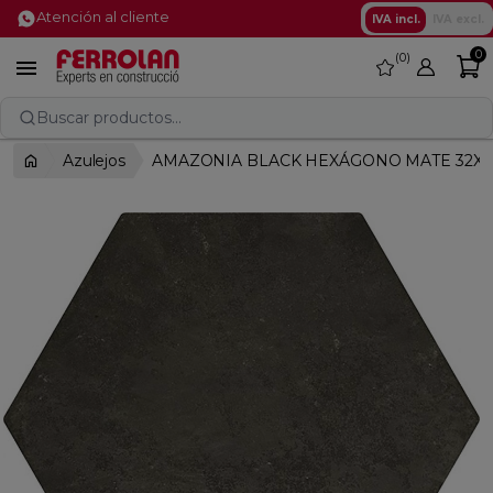
Atención al cliente
IVA incl.
IVA excl.
0
0
favorite

Buscar productos...
Azulejos
AMAZONIA BLACK HEXÁGONO MATE 32X3