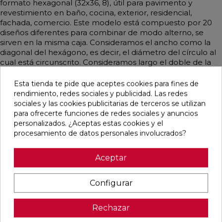
formato hexagonal (32x36, 8), útil para pavimento y
revestimiento en baño, cocina, exterior, residencial,
fachada, comercio. Este modelo está compuesto por 20
diseños diferentes para combinar de modo alterno, se
sirven en la misma caja. Consideramos el ancho como la
diagonal del hexágono, es decir, el diámetro del círculo al
cual está circunscrito. Consideramos largo el doble de la
apotema del hexágono. De estilo contemporáneo, rústico
y artesanal, vintage y emulando barro mayoritariamente
Esta tienda te pide que aceptes cookies para fines de
en color antracita.
rendimiento, redes sociales y publicidad. Las redes
sociales y las cookies publicitarias de terceros se utilizan
para ofrecerte funciones de redes sociales y anuncios
personalizados. ¿Aceptas estas cookies y el
procesamiento de datos personales involucrados?
Pensamos que te puede interesar
Aceptar
favorite
favorite
favorite
favorite
Configurar
Rechazar
CUERO
GRECOGRES
GRECOGRES
PELDAÑO
MATE
BASE
BASE
FIORENTINO