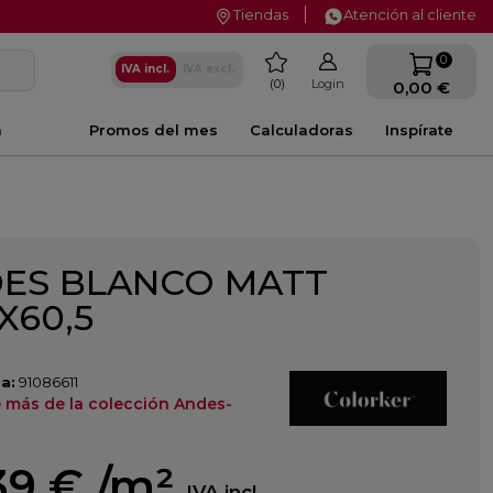
Tiendas
Atención al cliente
favorite
0
IVA incl.
IVA excl.
0
Login
0,00 €
a
Promos del mes
Calculadoras
Inspírate
ES BLANCO MATT
X60,5
a:
91086611
 más de la colección Andes-
39 €
/m²
IVA incl.