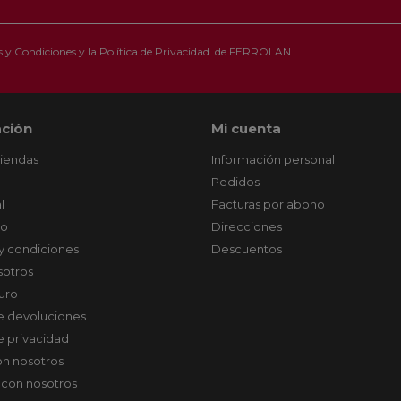
 y Condiciones
y la
Política de Privacidad
de FERROLAN
ción
Mi cuenta
tiendas
Información personal
Pedidos
l
Facturas por abono
co
Direcciones
y condiciones
Descuentos
sotros
uro
de devoluciones
de privacidad
on nosotros
 con nosotros