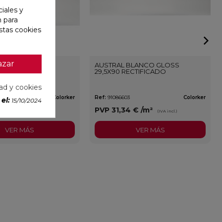
iales y
n para
stas cookies
azar
BLANCO GLOSS
AUSTRAL BLANCO GLOSS
29,5X90 RECTIFICADO
dad y cookies
Colorker
Ref:
91086603
Colorker
el:
15/10/2024
9 €
/m²
PVP
31,34 €
/m²
(IVA incl.)
(IVA incl.)
VER MÁS
VER MÁS