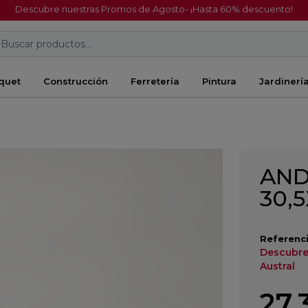
Descubre nuestras Promos de Agosto- ¡Hasta 60% descuento!
Buscar productos...
quet
Construcción
Ferretería
Pintura
Jardinerí
AND
30,5
Referenci
Descubre
Austral
27,