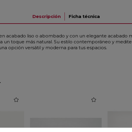
Descripción
Ficha técnica
e en acabado liso o abombado y con un elegante acabado m
le da un toque más natural. Su estilo contemporáneo y medi
a opción versátil y moderna para tus espacios.
r
favorite
favorite