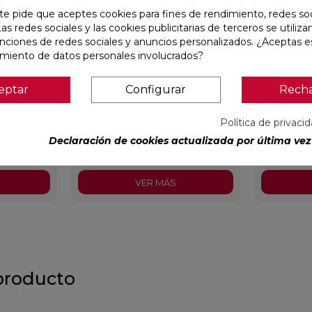
te pide que aceptes cookies para fines de rendimiento, redes soc
Las redes sociales y las cookies publicitarias de terceros se utiliza
unciones de redes sociales y anuncios personalizados. ¿Aceptas e
amiento de datos personales involucrados?
eptar
Configurar
Rech
240
IMPULSE WHITE MATE 31,6X100
AUSTRAL 
RECTIFICADO
29,5X59,5
Política de privaci
Baldocer
Ref:
91080301
Colorker
Ref:
91086600
Declaración de cookies actualizada por última vez 
PVP
36,18 €
/m²
PVP
25,2
incl.)
(IVA incl.)
VER MÁS
producto