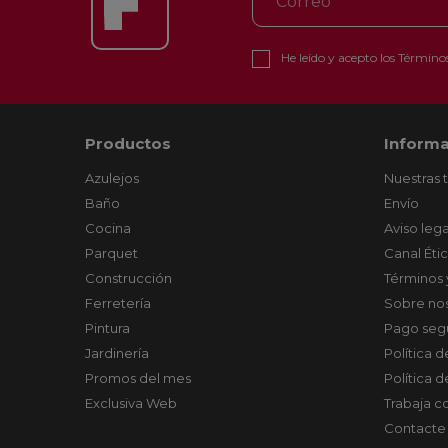
He leído y acepto los
Términos
Productos
Informa
Azulejos
Nuestras 
Baño
Envío
Cocina
Aviso lega
Parquet
Canal Éti
Construcción
Términos 
Ferretería
Sobre no
Pintura
Pago seg
Jardinería
Política 
Promos del mes
Política 
Exclusiva Web
Trabaja c
Contacte