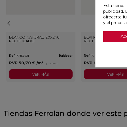
Esta tienda 
publicidad. 
ofrecerte f
y el proces
Ac
BLANCO NATURAL 120X240
BLANCO PULIDO 120X
RECTIFICADO
RECTIFICADO
Ref:
77359401
Baldocer
Ref:
77359406
PVP
50,70 €
/m²
PVP
62,80 €
/m²
(IVA incl.)
(IVA 
VER MÁS
VER MÁS
Tiendas Ferrolan donde ver este 