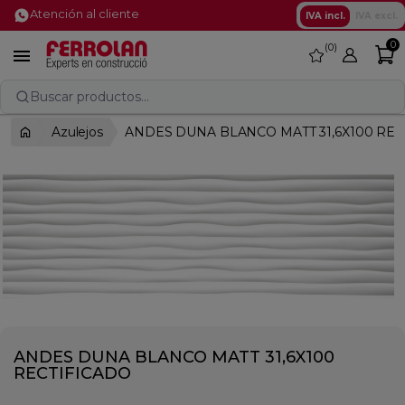
Atención al cliente
IVA incl.
IVA excl.
0
0
favorite

Buscar productos...
Azulejos
ANDES DUNA BLANCO MATT 31,6X100 REC
ANDES DUNA BLANCO MATT 31,6X100
RECTIFICADO