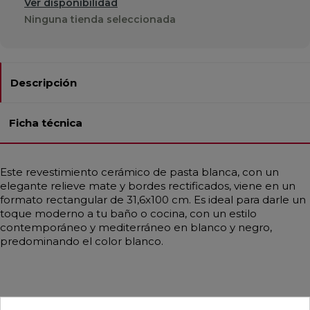
Ver disponibilidad
Ninguna tienda seleccionada
Descripción
Ficha técnica
Este revestimiento cerámico de pasta blanca, con un
elegante relieve mate y bordes rectificados, viene en un
formato rectangular de 31,6x100 cm. Es ideal para darle un
toque moderno a tu baño o cocina, con un estilo
contemporáneo y mediterráneo en blanco y negro,
predominando el color blanco.
Pensamos que te puede interesar