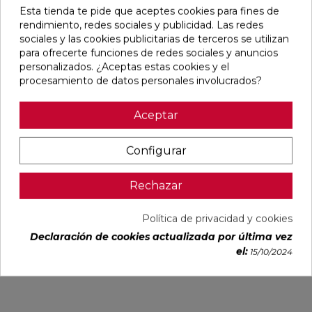
Esta tienda te pide que aceptes cookies para fines de
rendimiento, redes sociales y publicidad. Las redes
favorite
favorite
favorite
favorite
sociales y las cookies publicitarias de terceros se utilizan
para ofrecerte funciones de redes sociales y anuncios
personalizados. ¿Aceptas estas cookies y el
procesamiento de datos personales involucrados?
BLANCO
BLANCO
IMPULSE
AUSTRAL
NATURAL
PULIDO
WHITE MATE
BLANCO
Aceptar
120X240
120X240
31,6X100
GLOSS
RECTIFICADO
RECTIFICADO
RECTIFICADO
29,5X59,5
Ref:
Baldocer
Ref:
Baldocer
Ref:
Colorker
Ref:
Colorker
Configurar
77359401
77359406
91080301
91086600
PVP
PVP
PVP
PVP
Rechazar
50,70 €
62,80 €
36,18 €
25,29 €
/m²
/m²
/m²
/m²
(IVA
(IVA
(IVA
(IVA
Política de privacidad y cookies
incl.)
incl.)
incl.)
incl.)
Declaración de cookies actualizada por última vez
VER MÁS
VER MÁS
VER MÁS
VER MÁS
el:
15/10/2024