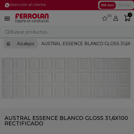
Atención al cliente
IVA incl.
IVA excl.
0
0
favorite

Buscar productos...
Azulejos
AUSTRAL ESSENCE BLANCO GLOSS 31,6X1
AUSTRAL ESSENCE BLANCO GLOSS 31,6X100
RECTIFICADO