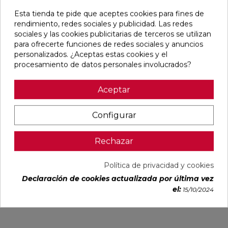
Pensamos que te puede interesar
Esta tienda te pide que aceptes cookies para fines de
rendimiento, redes sociales y publicidad. Las redes
sociales y las cookies publicitarias de terceros se utilizan
favorite
favorite
favorite
favorite
para ofrecerte funciones de redes sociales y anuncios
personalizados. ¿Aceptas estas cookies y el
procesamiento de datos personales involucrados?
BLANCO
BLANCO
IMPULSE
AUSTRAL
Aceptar
NATURAL
PULIDO
WHITE MATE
BLANCO
120X240
120X240
31,6X100
GLOSS
RECTIFICADO
RECTIFICADO
RECTIFICADO
29,5X59,5
Configurar
Ref:
Baldocer
Ref:
Baldocer
Ref:
Colorker
Ref:
Colorker
77359401
77359406
91080301
91086600
PVP
PVP
PVP
PVP
Rechazar
50,70 €
62,80 €
36,18 €
25,29 €
/m²
/m²
/m²
/m²
(IVA
(IVA
(IVA
(IVA
Política de privacidad y cookies
incl.)
incl.)
incl.)
incl.)
Declaración de cookies actualizada por última vez
el:
15/10/2024
VER MÁS
VER MÁS
VER MÁS
VER MÁS