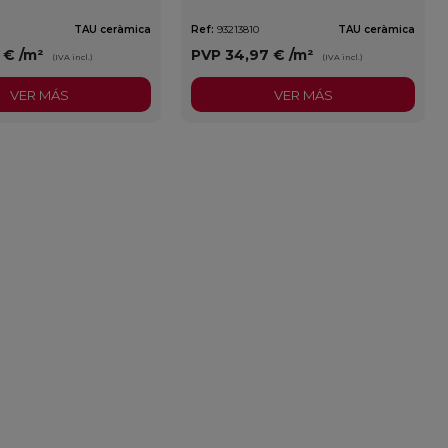
TAU ceràmica
Ref:
93213810
TAU ceràmica
3 €
/m²
PVP
34,97 €
/m²
(IVA incl.)
(IVA incl.)
VER MÁS
VER MÁS