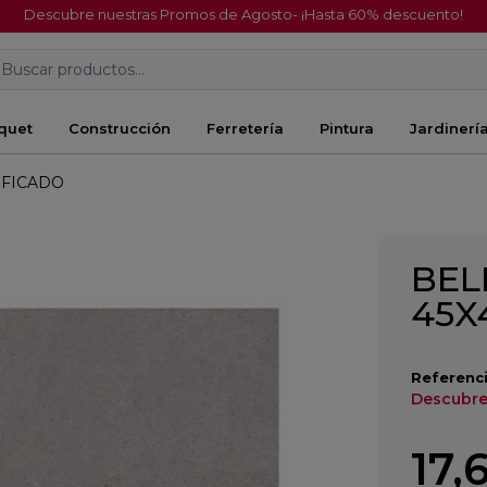
Descubre nuestras Promos de Agosto- ¡Hasta 60% descuento!
Buscar productos...
quet
Construcción
Ferretería
Pintura
Jardinerí
IFICADO
BEL
45X
Referenci
Descubre
17,