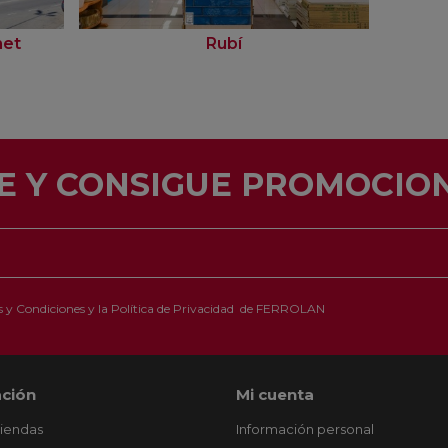
net
Rubí
E Y CONSIGUE PROMOCION
 y Condiciones
y la
Política de Privacidad
de FERROLAN
ción
Mi cuenta
tiendas
Información personal