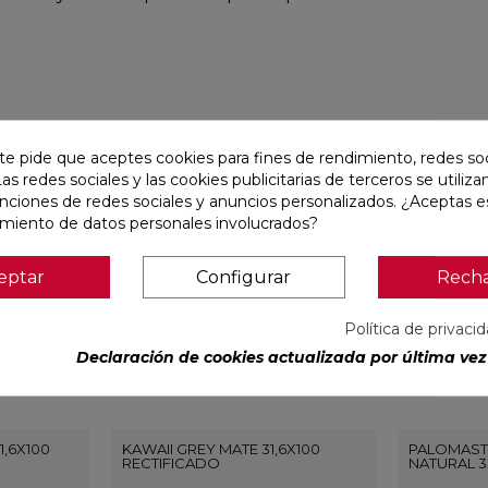
r
te pide que aceptes cookies para fines de rendimiento, redes soc
Las redes sociales y las cookies publicitarias de terceros se utiliza
favorite
favorite
unciones de redes sociales y anuncios personalizados. ¿Aceptas e
amiento de datos personales involucrados?
eptar
Configurar
Rech
Política de privaci
Declaración de cookies actualizada por última vez 
1,6X100
KAWAII GREY MATE 31,6X100
PALOMAST
RECTIFICADO
NATURAL 3