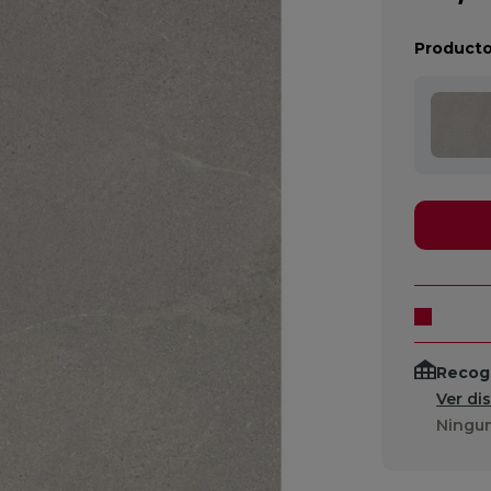
Producto
Recogi
Ver di
Ningun