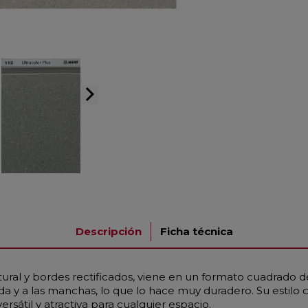
arrow_forward_ios
Descripción
Ficha técnica
ral y bordes rectificados, viene en un formato cuadrado d
elada y a las manchas, lo que lo hace muy duradero. Su est
rsátil y atractiva para cualquier espacio.