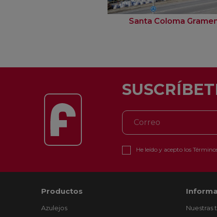
Santa Coloma Grame
SUSCRÍBET
He leído y acepto los
Términos
Productos
Informa
Azulejos
Nuestras 