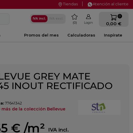
Tiendas
Atención al cliente
favorite
0
IVA incl.
IVA excl.
0
Login
0,00 €
a
Promos del mes
Calculadoras
Inspírate
LEVUE GREY MATE
45 INOUT RECTIFICADO
a:
77641342
 más de la colección Bellevue
65 €
/m²
IVA incl.