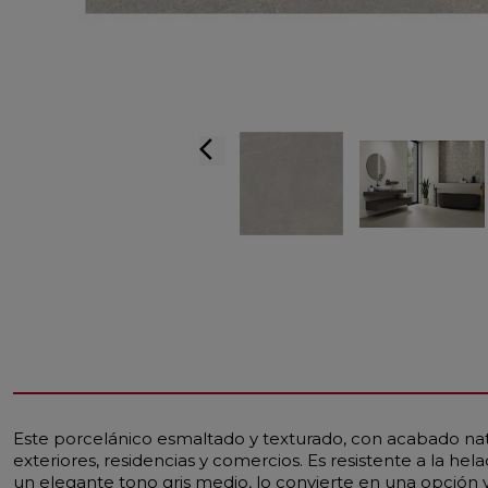
arrow_back_ios
Este porcelánico esmaltado y texturado, con acabado natu
exteriores, residencias y comercios. Es resistente a la h
un elegante tono gris medio, lo convierte en una opción ve