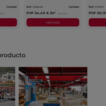
Colorker
Ref:
91080491
Colorker
Ref:
91118501
PVP
34,49 €
/m²
PVP
30,1
ncl.)
(IVA incl.)
VER MÁS
producto