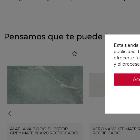
Pensamos que te puede interesa
Esta tienda 
publicidad. 
favorite
ofrecerte f
y el proces
Ac
ALAPLANA BODO SLIPSTOP
VERONA WHITE MATE 3
GREY MATE 60X120 RECTIFICADO
RECTIFICADO