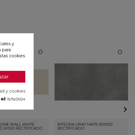
iales y
n para
favorite
favorite
stas cookies
azar
dad y cookies
el:
15/10/2024
ONE WALL WHITE
INTEGRA GRAY MATE 60X120
3,3X100 RECTIFICADO
RECTIFICADO