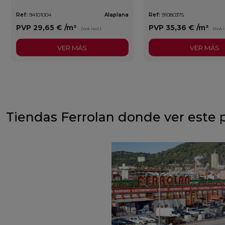
Ref:
94101004
Alaplana
Ref:
91080375
PVP
29,65 €
/m²
PVP
35,36 €
/m²
(IVA incl.)
(IVA i
VER MÁS
VER MÁS
Tiendas Ferrolan donde ver este 