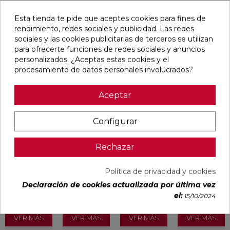
Esta tienda te pide que aceptes cookies para fines de
rendimiento, redes sociales y publicidad. Las redes
Pensamos que te puede interesar
sociales y las cookies publicitarias de terceros se utilizan
para ofrecerte funciones de redes sociales y anuncios
personalizados. ¿Aceptas estas cookies y el
favorite
favorite
favorite
favorite
procesamiento de datos personales involucrados?
Aceptar
ALAPLANA
VERONA
KAWAII GREY
PALOMASTONE
BODO
WHITE MATE
MATE
WALL WHITE
Configurar
SLIPSTOP
31,6X100
31,6X100
NATURAL
GREY MATE
RECTIFICADO
RECTIFICADO
33,3X100
60X120
RECTIFICADO
RECTIFICADO
Ref:
Alaplana
Ref:
Colorker
Ref:
Colorker
Ref:
TAU
Rechazar
94101004
91080375
91080491
91118501
ceràmica
PVP
PVP
PVP
PVP
Política de privacidad y cookies
29,65 €
35,36 €
34,49 €
30,13 €
Declaración de cookies actualizada por última vez
/m²
/m²
/m²
/m²
(IVA
(IVA
(IVA
(IVA
el:
15/10/2024
incl.)
incl.)
incl.)
incl.)
VER MÁS
VER MÁS
VER MÁS
VER MÁS