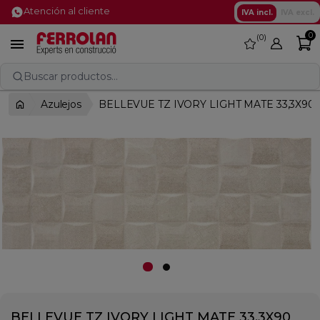
Atención al cliente
IVA incl.
IVA excl.
0
0
favorite

Buscar productos...
Azulejos
BELLEVUE TZ IVORY LIGHT MATE 33,3X90
BELLEVUE TZ IVORY LIGHT MATE 33,3X90