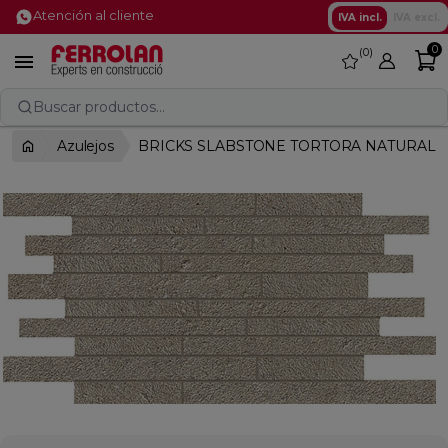
Atención al cliente
IVA incl.
IVA excl.
0
0
favorite

Buscar productos...
Azulejos
BRICKS SLABSTONE TORTORA NATURAL 2