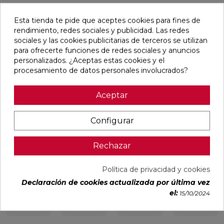
Esta tienda te pide que aceptes cookies para fines de
Pensamos que te puede interesar
rendimiento, redes sociales y publicidad. Las redes
sociales y las cookies publicitarias de terceros se utilizan
favorite
favorite
favorite
favorite
para ofrecerte funciones de redes sociales y anuncios
personalizados. ¿Aceptas estas cookies y el
procesamiento de datos personales involucrados?
Aceptar
ALAPLANA
VERONA
KAWAII GREY
PALOMASTONE
BODO
WHITE MATE
MATE
WALL WHITE
SLIPSTOP
31,6X100
31,6X100
NATURAL
GREY MATE
RECTIFICADO
RECTIFICADO
33,3X100
Configurar
60X120
RECTIFICADO
RECTIFICADO
Ref:
Alaplana
Ref:
Colorker
Ref:
Colorker
Ref:
TAU
94101004
91080375
91080491
91118501
ceràmica
Rechazar
PVP
PVP
PVP
PVP
29,65 €
35,36 €
34,49 €
30,13 €
Política de privacidad y cookies
/m²
/m²
/m²
/m²
(IVA
(IVA
(IVA
(IVA
Declaración de cookies actualizada por última vez
incl.)
incl.)
incl.)
incl.)
el:
15/10/2024
VER MÁS
VER MÁS
VER MÁS
VER MÁS