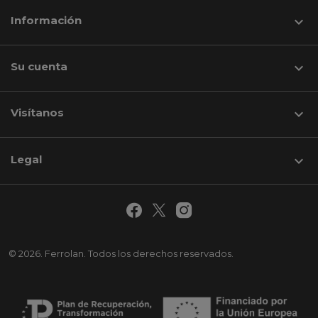
Información

Su cuenta

Visítanos
keyboard_arrow_down
Legal

© 2026. Ferrolan. Todos los derechos reservados.