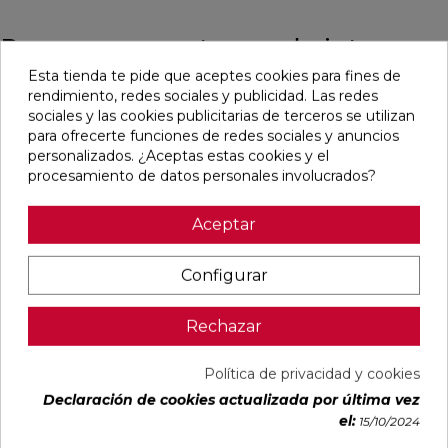
Pensamos que te puede interesar
Esta tienda te pide que aceptes cookies para fines de
rendimiento, redes sociales y publicidad. Las redes
favorite
favorite
favorite
favorite
sociales y las cookies publicitarias de terceros se utilizan
para ofrecerte funciones de redes sociales y anuncios
personalizados. ¿Aceptas estas cookies y el
procesamiento de datos personales involucrados?
ALAPLANA
VERONA
KAWAII GREY
PALOMASTONE
BODO
WHITE MATE
MATE
WALL WHITE
SLIPSTOP
31,6X100
31,6X100
NATURAL
Aceptar
GREY MATE
RECTIFICADO
RECTIFICADO
33,3X100
60X120
RECTIFICADO
RECTIFICADO
Ref:
Alaplana
Ref:
Colorker
Ref:
Colorker
Ref:
TAU
Configurar
94101004
91080375
91080491
91118501
ceràmica
PVP
PVP
PVP
PVP
29,65 €
35,36 €
34,49 €
30,13 €
Rechazar
/m²
/m²
/m²
/m²
(IVA
(IVA
(IVA
(IVA
incl.)
incl.)
incl.)
incl.)
Política de privacidad y cookies
Declaración de cookies actualizada por última vez
VER MÁS
VER MÁS
VER MÁS
VER MÁS
el:
15/10/2024