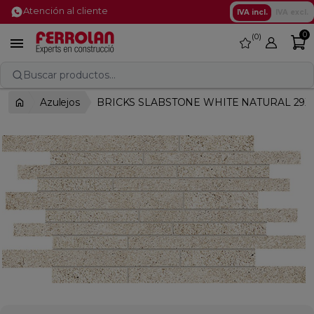
Atención al cliente
IVA incl.
IVA excl.
0
0
favorite

Buscar productos...
Azulejos
BRICKS SLABSTONE WHITE NATURAL 29X