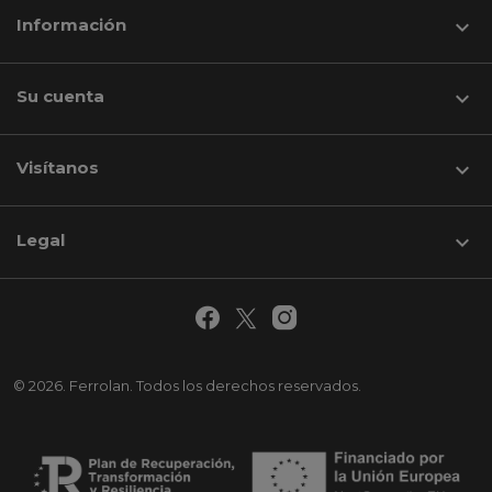
Información

Su cuenta

Visítanos
keyboard_arrow_down
Legal

© 2026. Ferrolan. Todos los derechos reservados.