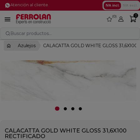
Atención al cliente
IVA incl.
IVA excl.
0
0
favorite

Buscar productos...
Azulejos
CALACATTA GOLD WHITE GLOSS 31,6X100
CALACATTA GOLD WHITE GLOSS 31,6X100
RECTIFICADO