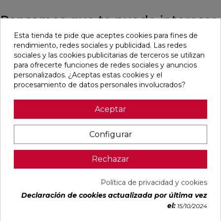
Pensamos que te puede interesar
Esta tienda te pide que aceptes cookies para fines de
rendimiento, redes sociales y publicidad. Las redes
favorite
favorite
favorite
favorite
sociales y las cookies publicitarias de terceros se utilizan
para ofrecerte funciones de redes sociales y anuncios
personalizados. ¿Aceptas estas cookies y el
procesamiento de datos personales involucrados?
ALAPLANA
OIKOS GOLD
OIKOS BLUE
EMPORIO
ALLISON
PULIDO
PULIDO
BLANCO
BLANCO
30X60
30X60
PULIDO
Aceptar
BRILLO
RECTIFICADO
RECTIFICADO
60X120
33,3X90
RECTIFICADO
RECTIFICADO
Ref:
Alaplana
Ref:
Geotiles
Ref:
Geotiles
Ref:
TAU
Configurar
94107701
77485413
77485414
93201622
ceràmic
PVP
PVP
PVP
PVP
22,87 €
35,15 €
35,15 €
40,54 €
Rechazar
/m²
/m²
/m²
/m²
(IVA
(IVA
(IVA
(IVA
incl.)
incl.)
incl.)
incl.)
Política de privacidad y cookies
Declaración de cookies actualizada por última vez
VER MÁS
VER MÁS
VER MÁS
VER MÁS
el:
15/10/2024