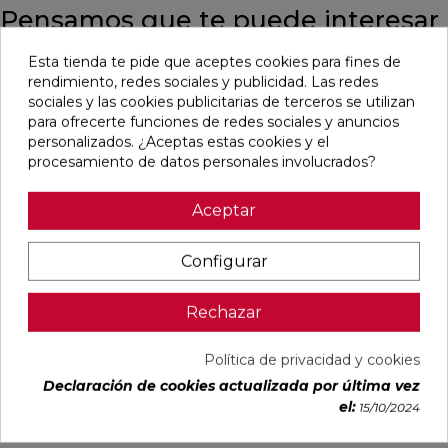
Pensamos que te puede interesar
Esta tienda te pide que aceptes cookies para fines de
favorite
favorite
favorite
favorite
rendimiento, redes sociales y publicidad. Las redes
sociales y las cookies publicitarias de terceros se utilizan
para ofrecerte funciones de redes sociales y anuncios
personalizados. ¿Aceptas estas cookies y el
procesamiento de datos personales involucrados?
DETROIT
UNIQ MOON
CONCEPT
CONCEPT
ARENA
MATE
MOON MATE
GREY MATE
MATE
29,5X59,5
29,5X59,5
29,5X59,5
33,3X33,3
RECTIFICADO
RECTIFICADO
RECTIFICADO
Aceptar
Ref:
STN
Ref:
Colorker
Ref:
Colorker
Ref:
Colorker
77654082
91080476
91086931
91086932
Configurar
PVP
PVP
PVP
PVP
16,87 €
30,13 €
32,07 €
32,07 €
Rechazar
/m²
/m²
/m²
/m²
(IVA
(IVA
(IVA
(IVA
incl.)
incl.)
incl.)
incl.)
Política de privacidad y cookies
VER MÁS
VER MÁS
VER MÁS
VER MÁS
Declaración de cookies actualizada por última vez
el:
15/10/2024