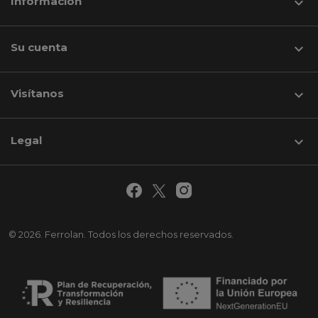
Información

Su cuenta

Visítanos
keyboard_arrow_down
Legal

© 2026. Ferrolan. Todos los derechos reservados.