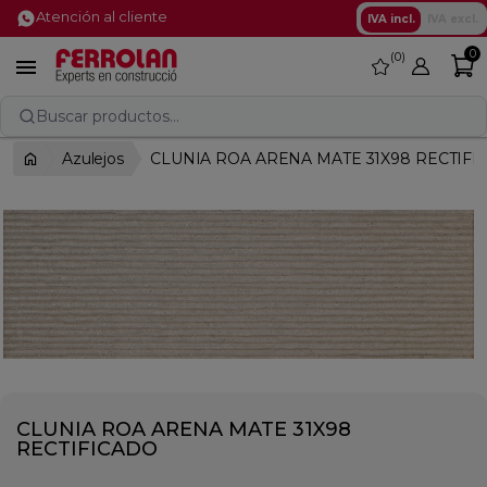
Atención al cliente
IVA incl.
IVA excl.
0
0
favorite

Buscar productos...
Azulejos
CLUNIA ROA ARENA MATE 31X98 RECTIFI
CLUNIA ROA ARENA MATE 31X98
RECTIFICADO