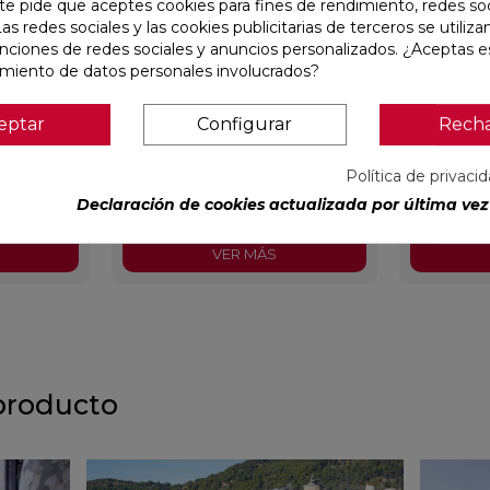
te pide que aceptes cookies para fines de rendimiento, redes soc
Las redes sociales y las cookies publicitarias de terceros se utiliza
unciones de redes sociales y anuncios personalizados. ¿Aceptas e
amiento de datos personales involucrados?
X59,5
CONCEPT MOON MATE 29,5X59,5
CONCEPT G
eptar
Configurar
Rech
RECTIFICADO
RECTIFIC
Política de privaci
Colorker
Ref:
91086931
Colorker
Ref:
91086932
Declaración de cookies actualizada por última vez 
PVP
32,07 €
/m²
PVP
32,0
cl.)
(IVA incl.)
VER MÁS
producto