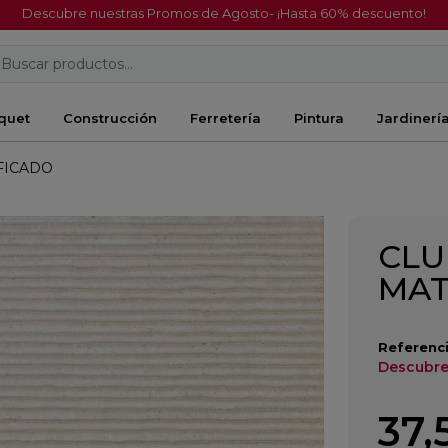
Descubre nuestras Promos de Agosto- ¡Hasta 60% descuento!
Buscar productos...
quet
Construcción
Ferretería
Pintura
Jardinerí
FICADO
CLU
MAT
Referenci
Descubre
37,