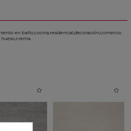
imiento en baño,cocina,residencial,decoración,comercio.
r hueso,crema.
favorite
favorite