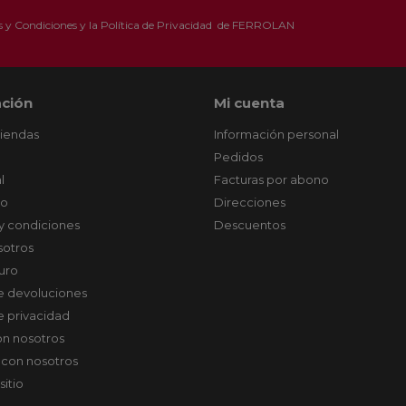
 y Condiciones
y la
Política de Privacidad
de FERROLAN
ción
Mi cuenta
tiendas
Información personal
Pedidos
l
Facturas por abono
co
Direcciones
y condiciones
Descuentos
sotros
uro
de devoluciones
de privacidad
on nosotros
 con nosotros
sitio