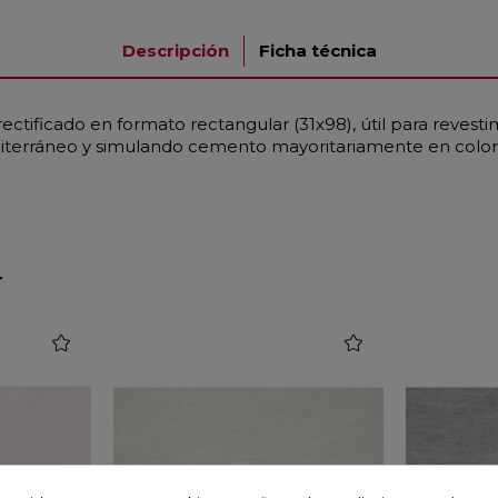
Descripción
Ficha técnica
ectificado en formato rectangular (31x98), útil para revest
diterráneo y simulando cemento mayoritariamente en colo
r
favorite
favorite