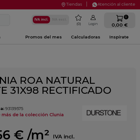
Tiendas
Atención al cliente
favorite
0
IVA incl.
IVA excl.
0
Login
0,00 €
a
Promos del mes
Calculadoras
Inspírate
NIA ROA NATURAL
E 31X98 RECTIFICADO
a:
93139575
 más de la colección Clunia
56 €
/m²
IVA incl.