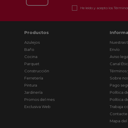
He leído y acepto los
Términos
Productos
Informa
Azulejos
Nuestras 
Baño
Envío
Cocina
Aviso lega
Parquet
Canal Éti
Construcción
Términos 
Ferretería
Sobre no
Pintura
Pago seg
Jardinería
Política 
Promos del mes
Política 
Exclusiva Web
Trabaja c
Contacte
Mapa del 