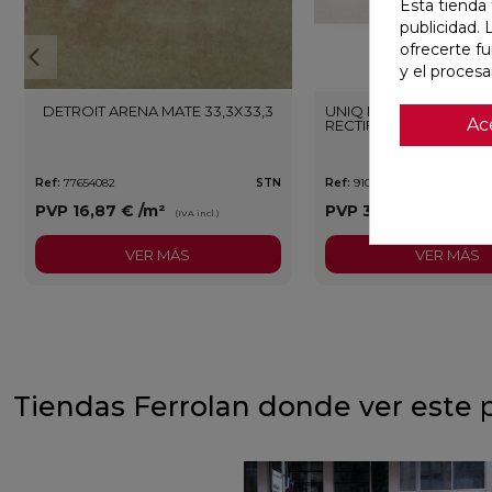
Esta tienda 
publicidad. 
ofrecerte f
y el proces
DETROIT ARENA MATE 33,3X33,3
UNIQ MOON MATE 29,5
Ac
RECTIFICADO
Ref:
77654082
STN
Ref:
91080476
PVP
16,87 €
/m²
PVP
30,13 €
/m²
(IVA incl.)
(IVA in
VER MÁS
VER MÁS
Tiendas Ferrolan donde ver este 