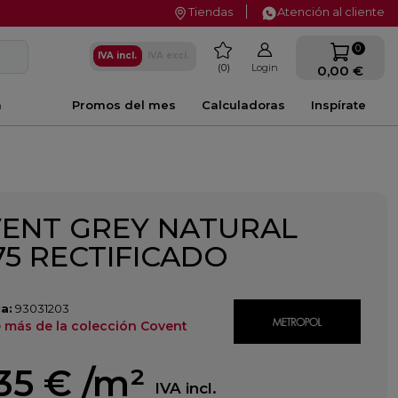
Tiendas
Atención al cliente
favorite
0
IVA incl.
IVA excl.
0
Login
0,00 €
a
Promos del mes
Calculadoras
Inspírate
ENT GREY NATURAL
75 RECTIFICADO
a:
93031203
 más de la colección Covent
35 €
/m²
IVA incl.