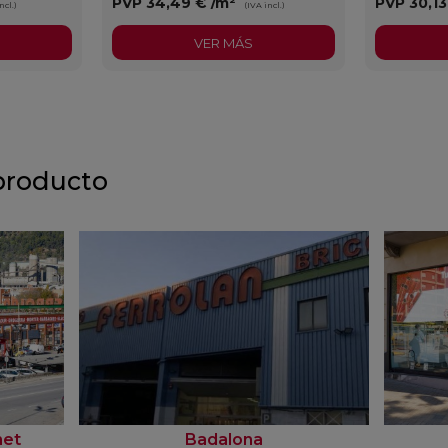
PVP
34,49 €
/m²
PVP
30,1
ncl.)
(IVA incl.)
VER MÁS
producto
net
Badalona