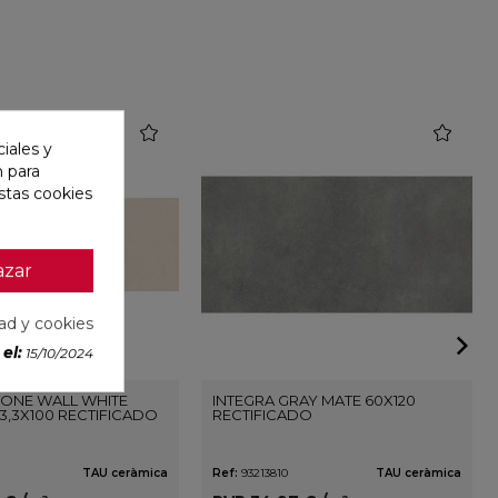
favorite
favorite
iales y
n para
stas cookies
azar
dad y cookies
el:
15/10/2024
ONE WALL WHITE
INTEGRA GRAY MATE 60X120
3,3X100 RECTIFICADO
RECTIFICADO
TAU ceràmica
Ref:
93213810
TAU ceràmica