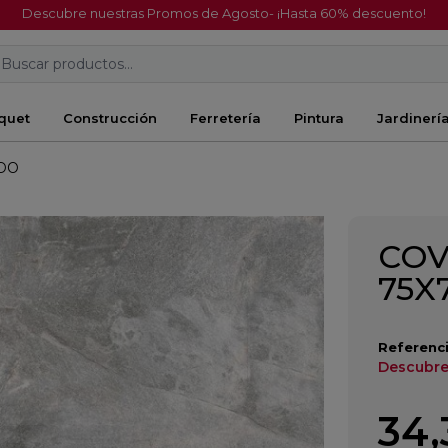
Descubre nuestras Promos de Agosto- ¡Hasta 60% descuento!
Buscar productos...
quet
Construcción
Ferretería
Pintura
Jardinerí
ADO
COV
75X
Referenci
Descubre
34,