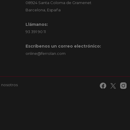
08924 Santa Coloma de Gramenet
Barcelona, España
Llámanos:
93 391 90 11
Escríbenos un correo electrónico:
online@ferrolan.com
 nosotros