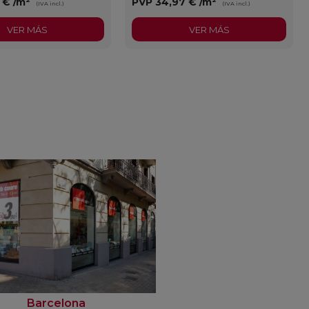
3 €
/m²
PVP
34,97 €
/m²
(IVA incl.)
(IVA incl.)
VER MÁS
VER MÁS
Barcelona
Rubí