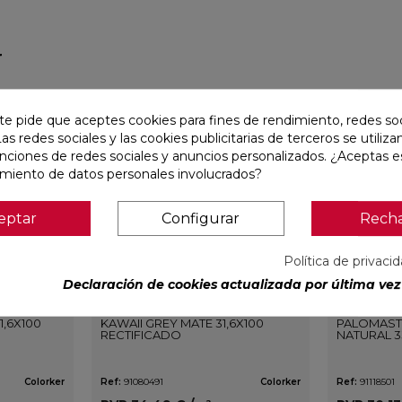
r
favorite
favorite
te pide que aceptes cookies para fines de rendimiento, redes soc
Las redes sociales y las cookies publicitarias de terceros se utiliza
unciones de redes sociales y anuncios personalizados. ¿Aceptas e
amiento de datos personales involucrados?
eptar
Configurar
Rech
Política de privaci
Declaración de cookies actualizada por última vez 
1,6X100
KAWAII GREY MATE 31,6X100
PALOMAST
RECTIFICADO
NATURAL 3
Colorker
Ref:
91080491
Colorker
Ref:
91118501