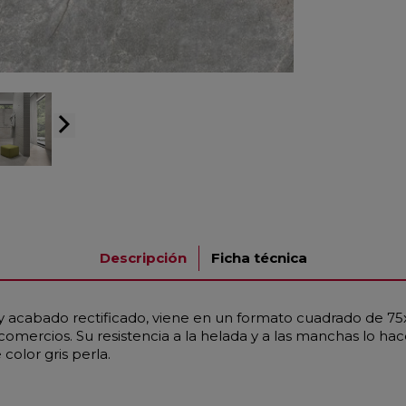
arrow_forward_ios
Descripción
Ficha técnica
 y acabado rectificado, viene en un formato cuadrado de 7
y comercios. Su resistencia a la helada y a las manchas lo
color gris perla.