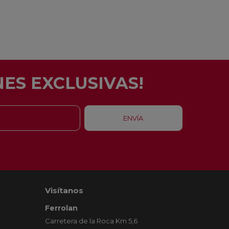
ES EXCLUSIVAS!
Visítanos
Ferrolan
Carretera de la Roca Km 5,6