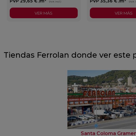
PVP
29,65 €
/m²
PVP
35,36 €
/m²
(IVA incl.)
(IVA i
VER MÁS
VER MÁS
Tiendas Ferrolan donde ver este 
Santa Coloma Grame