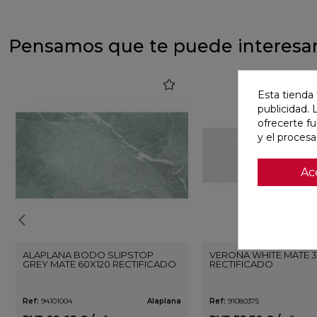
Pensamos que te puede interesa
favorite
Esta tienda 
publicidad. 
ofrecerte f
y el proces
Ac
ALAPLANA BODO SLIPSTOP
VERONA WHITE MATE 3
GREY MATE 60X120 RECTIFICADO
RECTIFICADO
Ref:
94101004
Alaplana
Ref:
91080375