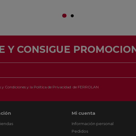
E Y CONSIGUE PROMOCION
 y Condiciones
y la
Política de Privacidad
de FERROLAN
ción
Mi cuenta
tiendas
Información personal
Pedidos