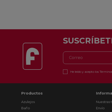
SUSCRÍBET
He leído y acepto los
Términos
Productos
Informa
Azulejos
Nuestras 
Baño
Envío