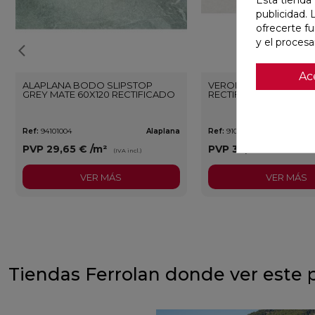
publicidad. 
ofrecerte f
y el proces
Ac
ALAPLANA BODO SLIPSTOP
VERONA WHITE MATE 3
GREY MATE 60X120 RECTIFICADO
RECTIFICADO
Ref:
94101004
Alaplana
Ref:
91080375
PVP
29,65 €
/m²
PVP
35,36 €
/m²
(IVA incl.)
(IVA i
VER MÁS
VER MÁS
Tiendas Ferrolan donde ver este 