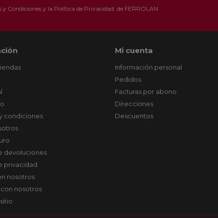
 y Condiciones
y la
Política de Privacidad
de FERROLAN
ción
Mi cuenta
tiendas
Información personal
Pedidos
l
Facturas por abono
co
Direcciones
y condiciones
Descuentos
sotros
uro
de devoluciones
de privacidad
on nosotros
 con nosotros
sitio