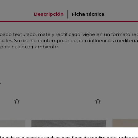
Descripción
Ficha técnica
ado texturado, mate y rectificado, viene en un formato re
ciales. Su diseño contemporáneo, con influencias mediterrán
 para cualquier ambiente.
r
favorite
favorite
te pide que aceptes cookies para fines de rendimiento, redes soc