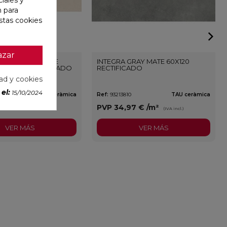
n para
stas cookies
azar
ONE WALL WHITE
INTEGRA GRAY MATE 60X120
3,3X100 RECTIFICADO
RECTIFICADO
dad y cookies
el:
15/10/2024
TAU ceràmica
Ref:
93213810
TAU ceràmica
3 €
/m²
PVP
34,97 €
/m²
(IVA incl.)
(IVA incl.)
VER MÁS
VER MÁS