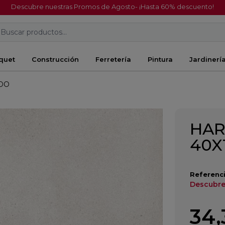
Descubre nuestras Promos de Agosto- ¡Hasta 60% descuento!
Buscar productos...
quet
Construcción
Ferretería
Pintura
Jardinerí
ADO
HAR
40X
Referenci
Descubre
34,