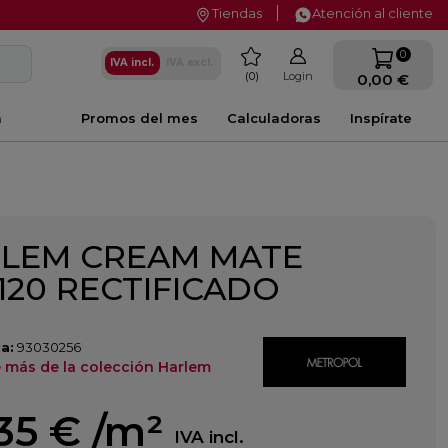
Tiendas
Atención al cliente
favorite
0
IVA incl.
IVA excl.
0
Login
0,00 €
a
Promos del mes
Calculadoras
Inspírate
LEM CREAM MATE
120 RECTIFICADO
a:
93030256
 más de la colección Harlem
35 €
/m²
IVA incl.