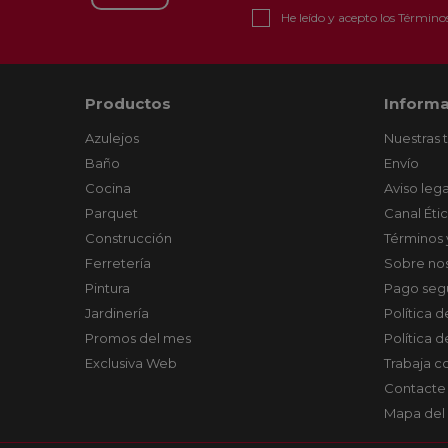
He leído y acepto los
Términos
Productos
Informa
Azulejos
Nuestras 
Baño
Envío
Cocina
Aviso lega
Parquet
Canal Éti
Construcción
Términos 
Ferretería
Sobre no
Pintura
Pago seg
Jardinería
Política 
Promos del mes
Política 
Exclusiva Web
Trabaja c
Contacte
Mapa del 