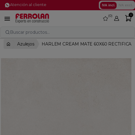
Atención al cliente
IVA incl.
IVA excl.
0
0
favorite

Buscar productos...
Azulejos
HARLEM CREAM MATE 60X60 RECTIFICA