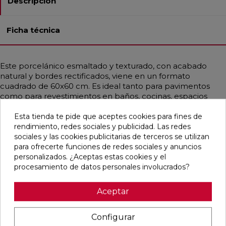
Descripción
Ficha técnica
Este porcelánico esmaltado y texturado, con acabado
natural y bordes rectificados, viene en un formato
cuadrado de 60x60 cm. Es ideal tanto para pavimentos
como para revestimientos en baños, cocinas, espacios
residenciales y comerciales. Su resistencia a la helada y a
las manchas lo hace muy duradero. Con un estilo
Esta tienda te pide que aceptes cookies para fines de
contemporáneo, mediterráneo y nórdico, imita la
rendimiento, redes sociales y publicidad. Las redes
apariencia de la piedra en tonos crema y beige, aportando
sociales y las cookies publicitarias de terceros se utilizan
un toque elegante y versátil a cualquier ambiente.
para ofrecerte funciones de redes sociales y anuncios
personalizados. ¿Aceptas estas cookies y el
procesamiento de datos personales involucrados?
Aceptar
Pensamos que te puede interesar
Configurar
favorite
favorite
favorite
favorite