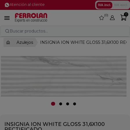
Atención al cliente
IVA incl.
IVA excl.
0
0
favorite

Buscar productos...
Azulejos
INSIGNIA ION WHITE GLOSS 31,6X100 REC
INSIGNIA ION WHITE GLOSS 31,6X100
RECTIFICADO