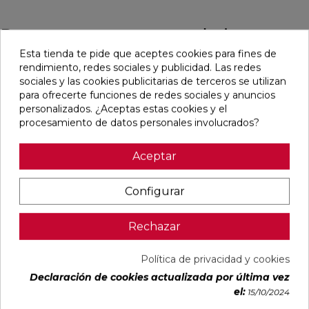
Pensamos que te puede interesar
Esta tienda te pide que aceptes cookies para fines de
rendimiento, redes sociales y publicidad. Las redes
favorite
favorite
favorite
favorite
sociales y las cookies publicitarias de terceros se utilizan
para ofrecerte funciones de redes sociales y anuncios
personalizados. ¿Aceptas estas cookies y el
procesamiento de datos personales involucrados?
ALAPLANA
OIKOS GOLD
OIKOS BLUE
EMPORIO
ALLISON
PULIDO
PULIDO
BLANCO
BLANCO
30X60
30X60
PULIDO
Aceptar
BRILLO
RECTIFICADO
RECTIFICADO
60X120
33,3X90
RECTIFICADO
RECTIFICADO
Ref:
Alaplana
Ref:
Geotiles
Ref:
Geotiles
Ref:
TAU
Configurar
94107701
77485413
77485414
93201622
ceràmic
PVP
PVP
PVP
PVP
22,87 €
35,15 €
35,15 €
40,54 €
Rechazar
/m²
/m²
/m²
/m²
(IVA
(IVA
(IVA
(IVA
incl.)
incl.)
incl.)
incl.)
Política de privacidad y cookies
Declaración de cookies actualizada por última vez
VER MÁS
VER MÁS
VER MÁS
VER MÁS
el:
15/10/2024