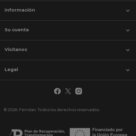
Información

Su cuenta

Visítanos
keyboard_arrow_down
Legal

© 2026. Ferrolan. Todos los derechos reservados.