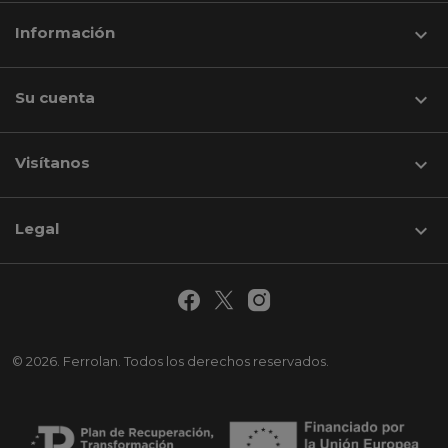
Información

Su cuenta

Visítanos
keyboard_arrow_down
Legal

© 2026. Ferrolan. Todos los derechos reservados.