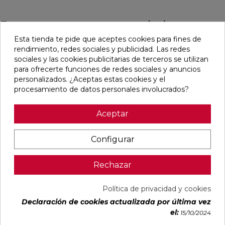
Pensamos que te puede interesar
Esta tienda te pide que aceptes cookies para fines de
rendimiento, redes sociales y publicidad. Las redes
favorite
favorite
favorite
favorite
sociales y las cookies publicitarias de terceros se utilizan
para ofrecerte funciones de redes sociales y anuncios
personalizados. ¿Aceptas estas cookies y el
procesamiento de datos personales involucrados?
ALAPLANA
OIKOS GOLD
OIKOS BLUE
EMPORIO
ALLISON
PULIDO
PULIDO
BLANCO
BLANCO
30X60
30X60
PULIDO
Aceptar
BRILLO
RECTIFICADO
RECTIFICADO
60X120
33,3X90
RECTIFICADO
RECTIFICADO
Ref:
Alaplana
Ref:
Geotiles
Ref:
Geotiles
Ref:
TAU
Configurar
94107701
77485413
77485414
93201622
ceràmic
PVP
PVP
PVP
PVP
22,87 €
35,15 €
35,15 €
40,54 €
Rechazar
/m²
/m²
/m²
/m²
(IVA
(IVA
(IVA
(IVA
incl.)
incl.)
incl.)
incl.)
Política de privacidad y cookies
Declaración de cookies actualizada por última vez
VER MÁS
VER MÁS
VER MÁS
VER MÁS
el:
15/10/2024