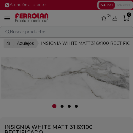
Atención al cliente
IVA incl.
IVA excl.
0
0
favorite

Buscar productos...
Azulejos
INSIGNIA WHITE MATT 31,6X100 RECTIFIC
INSIGNIA WHITE MATT 31,6X100
RECTIFICADO