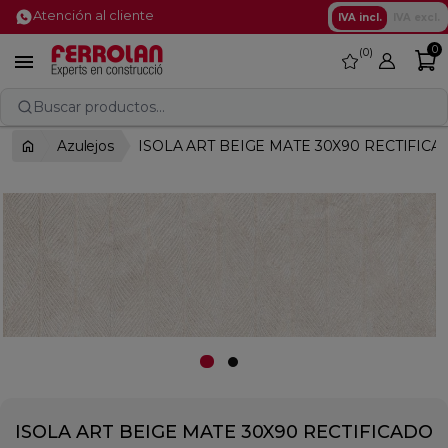
Atención al cliente
IVA incl.
IVA excl.
0
0
favorite

Buscar productos...
Azulejos
ISOLA ART BEIGE MATE 30X90 RECTIFICA
ISOLA ART BEIGE MATE 30X90 RECTIFICADO