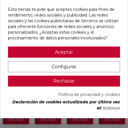
Esta tienda te pide que aceptes cookies para fines de
rendimiento, redes sociales y publicidad. Las redes
Pensamos que te puede interesar
sociales y las cookies publicitarias de terceros se utilizan
para ofrecerte funciones de redes sociales y anuncios
personalizados. ¿Aceptas estas cookies y el
favorite
favorite
favorite
favorite
procesamiento de datos personales involucrados?
Aceptar
ALAPLANA
VERONA
KAWAII GREY
PALOMASTONE
BODO
WHITE MATE
MATE
WALL WHITE
SLIPSTOP
31,6X100
31,6X100
NATURAL
Configurar
GREY MATE
RECTIFICADO
RECTIFICADO
33,3X100
60X120
RECTIFICADO
RECTIFICADO
Ref:
Alaplana
Ref:
Colorker
Ref:
Colorker
Ref:
TAU
Rechazar
94101004
91080375
91080491
91118501
ceràmica
PVP
PVP
PVP
PVP
Política de privacidad y cookies
29,65 €
35,36 €
34,49 €
30,13 €
/m²
/m²
/m²
/m²
Declaración de cookies actualizada por última vez
(IVA
(IVA
(IVA
(IVA
el:
15/10/2024
incl.)
incl.)
incl.)
incl.)
VER MÁS
VER MÁS
VER MÁS
VER MÁS