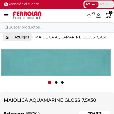
Atención al cliente
IVA incl.
IVA excl.
0
0
favorite

Buscar productos...
Azulejos
MAIOLICA AQUAMARINE GLOSS 7,5X30
MAIOLICA AQUAMARINE GLOSS 7,5X30
Referencia:
91110706