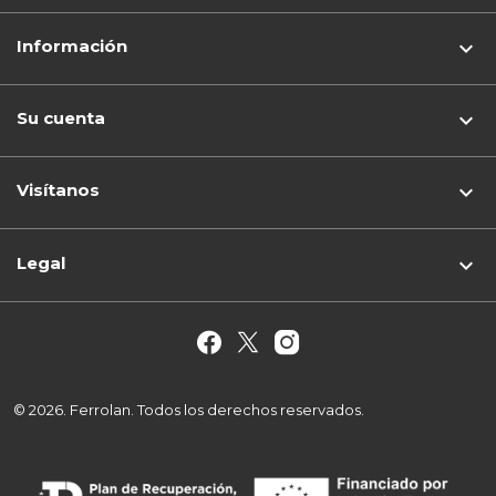
Información

Su cuenta

Visítanos
keyboard_arrow_down
Legal

© 2026. Ferrolan. Todos los derechos reservados.