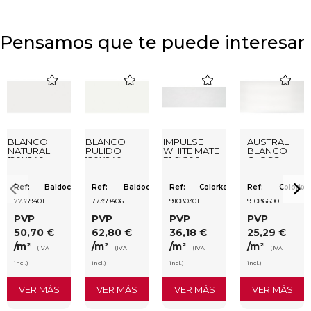
Pensamos que te puede interesar
favorite
favorite
favorite
favorite
BLANCO
BLANCO
IMPULSE
AUSTRAL
NATURAL
PULIDO
WHITE MATE
BLANCO
120X240
120X240
31,6X100
GLOSS
RECTIFICADO
RECTIFICADO
RECTIFICADO
29,5X59,5
Ref:
Baldocer
Ref:
Baldocer
Ref:
Colorker
Ref:
Colorker
77359401
77359406
91080301
91086600
PVP
PVP
PVP
PVP
50,70 €
62,80 €
36,18 €
25,29 €
/m²
/m²
/m²
/m²
(IVA
(IVA
(IVA
(IVA
incl.)
incl.)
incl.)
incl.)
VER MÁS
VER MÁS
VER MÁS
VER MÁS