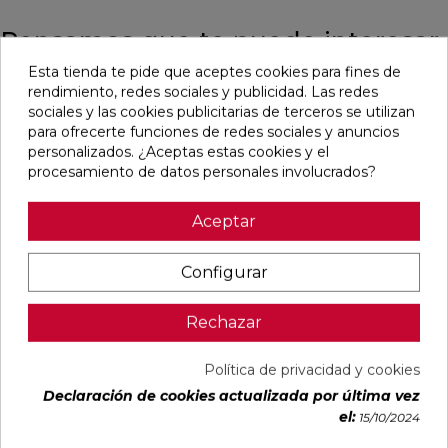
Pensamos que te puede interesar
Esta tienda te pide que aceptes cookies para fines de
favorite
favorite
favorite
favorite
rendimiento, redes sociales y publicidad. Las redes
sociales y las cookies publicitarias de terceros se utilizan
para ofrecerte funciones de redes sociales y anuncios
personalizados. ¿Aceptas estas cookies y el
procesamiento de datos personales involucrados?
BLANCO
BLANCO
IMPULSE
AUSTRAL
NATURAL
PULIDO
WHITE MATE
BLANCO
120X240
120X240
31,6X100
GLOSS
Aceptar
RECTIFICADO
RECTIFICADO
RECTIFICADO
29,5X59,5
Ref:
Baldocer
Ref:
Baldocer
Ref:
Colorker
Ref:
Colorker
Configurar
77359401
77359406
91080301
91086600
PVP
PVP
PVP
PVP
50,70 €
62,80 €
36,18 €
25,29 €
Rechazar
/m²
/m²
/m²
/m²
(IVA
(IVA
(IVA
(IVA
incl.)
incl.)
incl.)
incl.)
Política de privacidad y cookies
Declaración de cookies actualizada por última vez
VER MÁS
VER MÁS
VER MÁS
VER MÁS
el:
15/10/2024