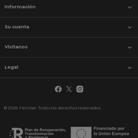
Información

Su cuenta

Visítanos
keyboard_arrow_down
Legal

© 2026. Ferrolan. Todos los derechos reservados.