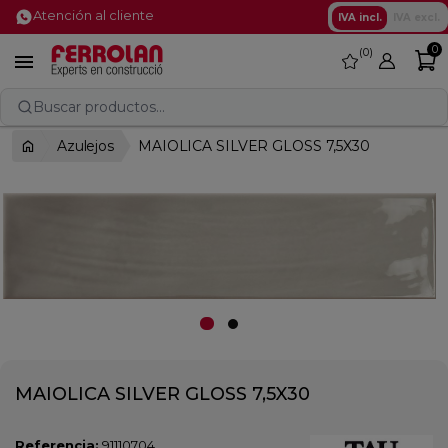
Atención al cliente
IVA incl.
IVA excl.
0
0
favorite

Buscar productos...
Azulejos
MAIOLICA SILVER GLOSS 7,5X30
MAIOLICA SILVER GLOSS 7,5X30
Referencia:
91110704