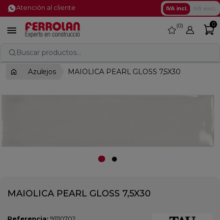
Atención al cliente
IVA incl.
IVA excl.
0
0
favorite

Buscar productos...
Azulejos
MAIOLICA PEARL GLOSS 7,5X30
MAIOLICA PEARL GLOSS 7,5X30
Referencia:
91110702