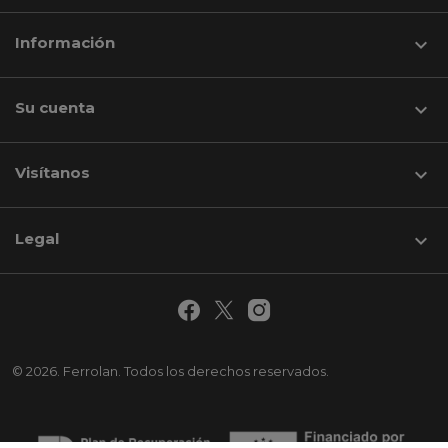
Información

Su cuenta

Visítanos
keyboard_arrow_down
Legal

© 2026. Ferrolan. Todos los derechos reservados.