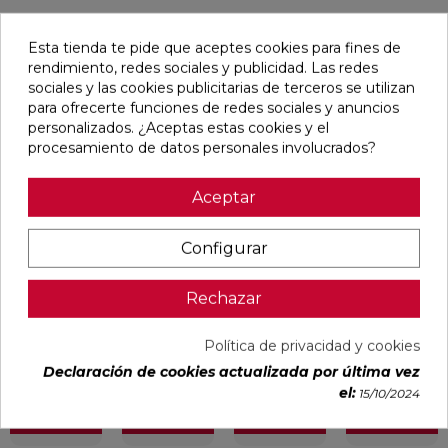
Esta tienda te pide que aceptes cookies para fines de
Pensamos que te puede interesar
rendimiento, redes sociales y publicidad. Las redes
sociales y las cookies publicitarias de terceros se utilizan
para ofrecerte funciones de redes sociales y anuncios
favorite
favorite
favorite
favorite
personalizados. ¿Aceptas estas cookies y el
procesamiento de datos personales involucrados?
Aceptar
BLANCO
BLANCO
IMPULSE
AUSTRAL
NATURAL
PULIDO
WHITE MATE
BLANCO
120X240
120X240
31,6X100
GLOSS
RECTIFICADO
RECTIFICADO
RECTIFICADO
29,5X59,5
Configurar
Ref:
Baldocer
Ref:
Baldocer
Ref:
Colorker
Ref:
Colorker
77359401
77359406
91080301
91086600
Rechazar
PVP
PVP
PVP
PVP
50,70 €
62,80 €
36,18 €
25,29 €
Política de privacidad y cookies
/m²
/m²
/m²
/m²
(IVA
(IVA
(IVA
(IVA
Declaración de cookies actualizada por última vez
incl.)
incl.)
incl.)
incl.)
el:
15/10/2024
VER MÁS
VER MÁS
VER MÁS
VER MÁS