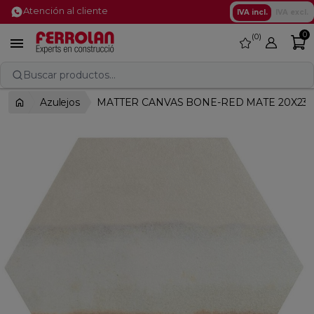
Atención al cliente
IVA incl.
IVA excl.
0
0
favorite

Buscar productos...
Azulejos
MATTER CANVAS BONE-RED MATE 20X23