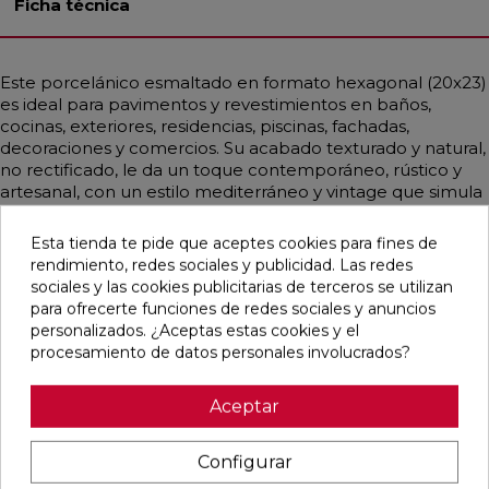
Ficha técnica
Este porcelánico esmaltado en formato hexagonal (20x23)
es ideal para pavimentos y revestimientos en baños,
cocinas, exteriores, residencias, piscinas, fachadas,
decoraciones y comercios. Su acabado texturado y natural,
no rectificado, le da un toque contemporáneo, rústico y
artesanal, con un estilo mediterráneo y vintage que simula
monocolor y barro en tonos hueso, crema, rojo y
multicolor. Cada caja incluye 26 diseños diferentes que se
Esta tienda te pide que aceptes cookies para fines de
pueden combinar de manera alterna. El ancho se mide
rendimiento, redes sociales y publicidad. Las redes
como la diagonal del hexágono, mientras que el largo es el
sociales y las cookies publicitarias de terceros se utilizan
doble de la apotema del hexágono.
para ofrecerte funciones de redes sociales y anuncios
personalizados. ¿Aceptas estas cookies y el
procesamiento de datos personales involucrados?
Pensamos que te puede interesar
Aceptar
Configurar
favorite
favorite
favorite
favorite